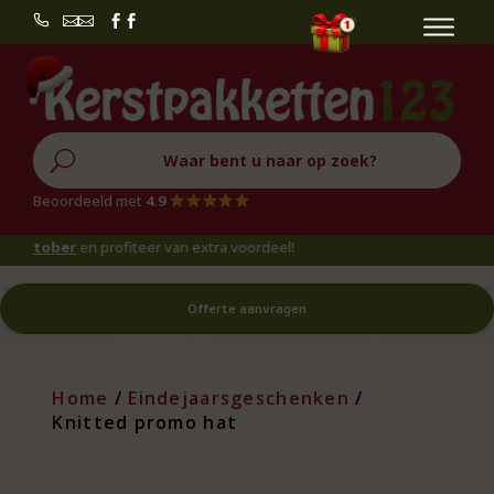


U
Beoordeeld met
4.9
ktober
en profiteer van extra voordeel!
Offerte aanvragen
Home
/
Eindejaarsgeschenken
/
Knitted promo hat