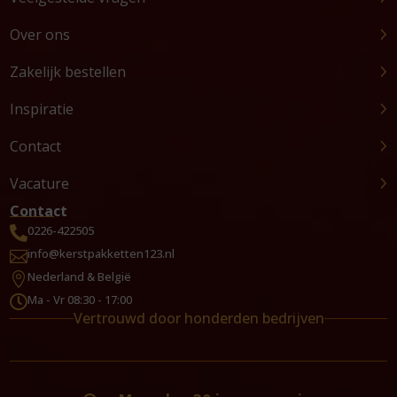
Over ons
Zakelijk bestellen
Inspiratie
Contact
Vacature
Contact
0226-422505

info@kerstpakketten123.nl

Nederland & België

Ma - Vr 08:30 - 17:00

Vertrouwd door honderden bedrijven