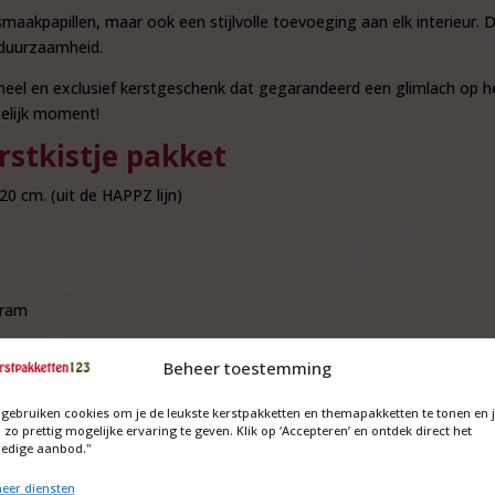
 smaakpapillen, maar ook een stijlvolle toevoeging aan elk interieur
n duurzaamheid.
gineel en exclusief kerstgeschenk dat gegarandeerd een glimlach op 
elijk moment!
rstkistje pakket
20 cm. (uit de HAPPZ lijn)
gram
Beheer toestemming
 gebruiken cookies om je de leukste kerstpakketten en themapakketten te tonen en 
 zo prettig mogelijke ervaring te geven. Klik op ‘Accepteren’ en ontdek direct het
ledige aanbod."
d
eer diensten