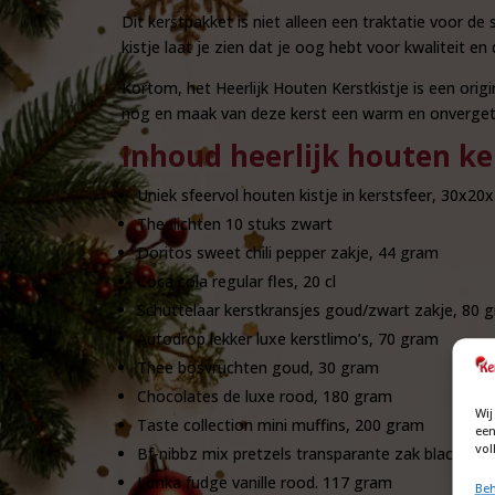
Dit kerstpakket is niet alleen een traktatie voor de
kistje laat je zien dat je oog hebt voor kwaliteit e
Kortom, het Heerlijk Houten Kerstkistje is een ori
nog en maak van deze kerst een warm en onverget
Inhoud heerlijk houten ke
Uniek sfeervol houten kistje in kerstsfeer, 30x20x
Theelichten 10 stuks zwart
Doritos sweet chili pepper zakje, 44 gram
Coca cola regular fles, 20 cl
Schuttelaar kerstkransjes goud/zwart zakje, 80 
Autodrop lekker luxe kerstlimo’s, 70 gram
Thee bosvruchten goud, 30 gram
Chocolates de luxe rood, 180 gram
Wij
Taste collection mini muffins, 200 gram
een
vol
Bf-nibbz mix pretzels transparante zak black-gol
Lonka fudge vanille rood. 117 gram
Beh