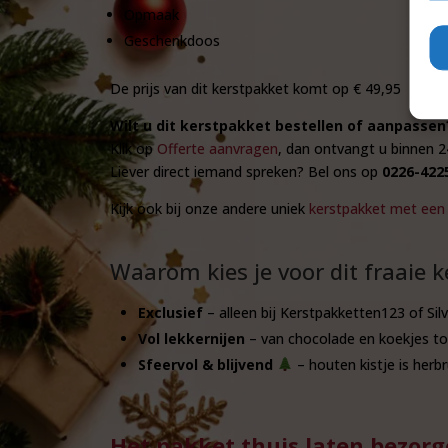
Opmaak
Geschenkdoos
De prijs van dit kerstpakket komt op € 49,95
Wilt u dit kerstpakket bestellen of aanpassen
Klik op
Offerte aanvragen
, dan ontvangt u binnen 2
Liever direct iemand spreken? Bel ons op
0226-422
Kijk ook bij onze andere uniek
kerstpakket met een 
Waarom kies je voor dit fraaie 
Exclusief
– alleen bij Kerstpakketten123 of Silv
Vol lekkernijen
– van chocolade en koekjes to
Sfeervol & blijvend
– houten kistje is herbr
Het pakket thuis laten bezor