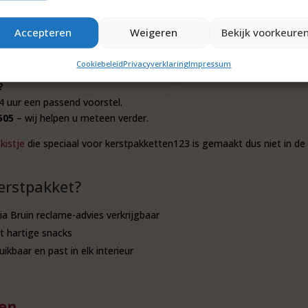
Accepteren
Weigeren
Bekijk voorkeure
Cookiebeleid
Privacyverklaring
Impressum
?
4 uur een passend voorstel.
505
– wij helpen u meteen verder.
kistje
die speciaal voor kerstpakketten123 is gemaakt dus niet in de 
kerstpakket?
ia Bruin reclame-advies verkrijgbaar
t hartige snacks
uikbaar en past in elk interieur
gen