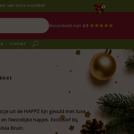
eel!
Beoordeeld met
4.9
te
Contact
akket
stje uit de HAPPZ lijn gevuld met luxe
 en feestelijke hapjes. Exclusief bij
lvia Bruin.