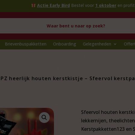
Actie Early Bird
Bestel voor
1 oktober
en profiteer van extra voord
Brievenbuspakketten
Onboarding
Gelegenheden
Offer
PZ heerlijk houten kerstkistje – Sfeervol kerstp
Sfeervol houten kerstki
lekkernijen, theelichten
Kerstpakketten123 en Si