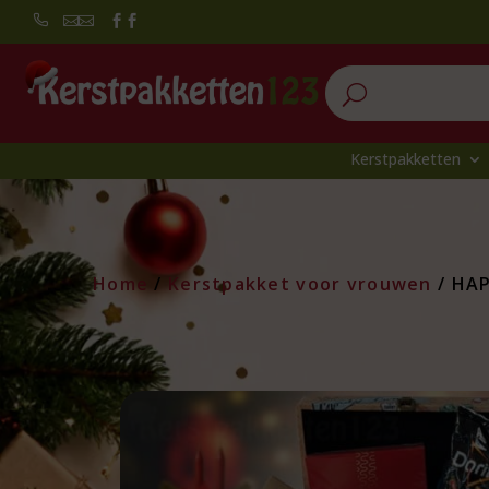


U
Kerstpakketten
Home
/
Kerstpakket voor vrouwen
/ HAP