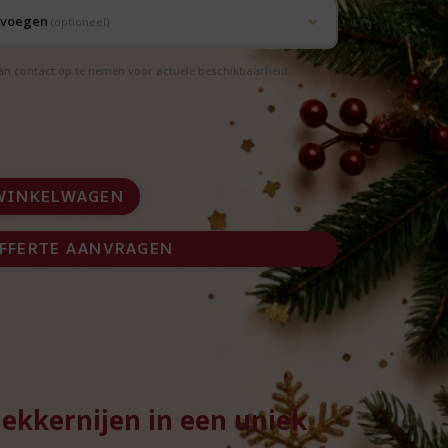
oevoegen
(optioneel)
aan contact op te nemen voor actuele beschikbaarheid.
WINKELWAGEN
FFERTE AANVRAGEN
lekkernijen in een uniek