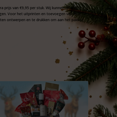
a prijs van €9,95 per stuk. Wij kunnen dit AVG
gen. Voor het uitprinten en toevoegen van zo’n
e laten ontwerpen en te drukken om aan het pakket