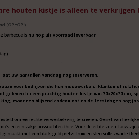
re houten kistje is alleen te verkrijgen
ad (OP=OP!)
pz barbecue is
nu nog uit voorraad leverbaar
.
dag).
 laat uw aantallen vandaag nog reserveren.
 keuze voor bedrijven die hun medewerkers, klanten of relaties
t geleverd in een prachtig houten kistje van 30x20x20 cm, s
pakking, maar een blijvend cadeau dat na de feestdagen nog jar
esteld om een echte verwenbeleving te creëren. Geniet van heerlijke 
limo’s en een zakje bosvruchten thee. Voor de echte zoetekauw zijn 
t gemaakt met een black-gold pretzel mix en sfeervolle zwarte thee