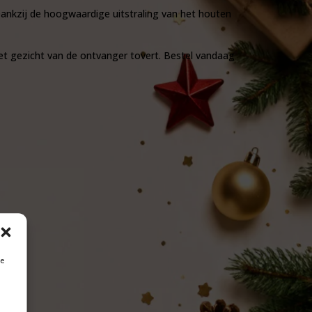
. Dankzij de hoogwaardige uitstraling van het houten
het gezicht van de ontvanger tovert. Bestel vandaag
je