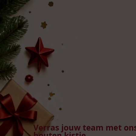
Verras jouw team met ons 
houten kistje