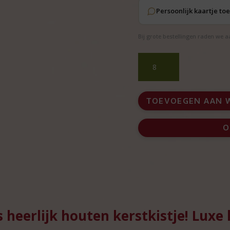
Persoonlijk kaartje t
Bij grote bestellingen raden we 
HAPPZ
heerlijk
houten
kerstkistje
TOEVOEGEN AAN 
–
Sfeervol
O
kerstpakket
aantal
heerlijk houten kerstkistje! Luxe 