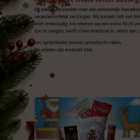
Elk pakket verzenden naar een persoonlijk huisadres
verantwoordelijk verzorgen. Wij kunnen ook een bri
brief (enkelzijdig A4) rekenen wij een extra €0,65 
toe te voegen. heeft u hier interesse in, neem dan
Let op! Artikelen kunnen uitverkocht raken.
De prijzen zijn exclusief btw.