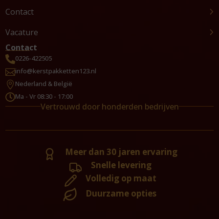
Contact
Vacature
Contact
0226-422505

info@kerstpakketten123.nl

Nederland & België

Ma - Vr 08:30 - 17:00

Vertrouwd door honderden bedrijven
Meer dan 30 jaren ervaring
Snelle levering
Volledig op maat
Duurzame opties