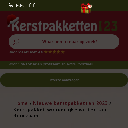


U
Beoordeeld met
4.9
oor
1 oktober
en profiteer van extra voordeel!
Offerte aanvragen
Home
/
Nieuwe kerstpakketten 2023
/
Kerstpakket wonderlijke wintertuin
duurzaam