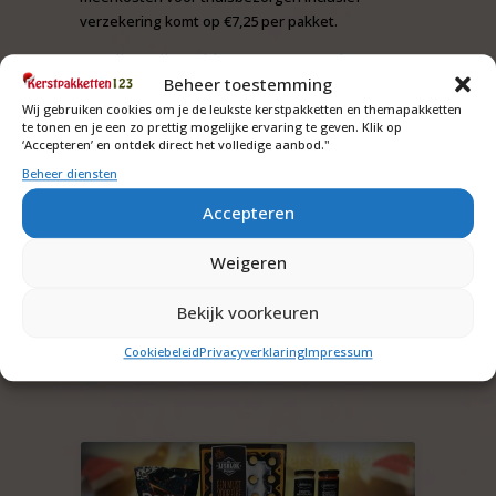
verzekering komt op €7,25 per pakket.
De prijzen zijn excl. b.t.w. en eventueel
Beheer toestemming
verzendkosten.
Artikelen kunnen uitverkocht raken.
Wij gebruiken cookies om je de leukste kerstpakketten en themapakketten
te tonen en je een zo prettig mogelijke ervaring te geven. Klik op
‘Accepteren’ en ontdek direct het volledige aanbod."
Wij leveren al meer dan 25 jaar pakketten in
Nederland, België en sinds kort ook in Duitsland.
Beheer diensten
Accepteren
Heeft u liever een pakket met een vuurkorf?
Weigeren
Bekijk dan ons
warme wintersfeer kerstpakket
.
Bekijk voorkeuren
Cookiebeleid
Privacyverklaring
Impressum