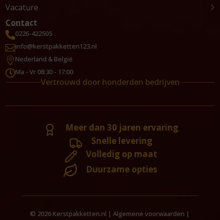
Vacature
Contact
0226-422505

info@kerstpakketten123.nl

Nederland & België

Ma - Vr 08:30 - 17:00

Vertrouwd door honderden bedrijven
Meer dan 30 jaren ervaring
Snelle levering
Volledig op maat
Duurzame opties
© 2026 Kerstpakketten.nl |
Algemene voorwaarden
|