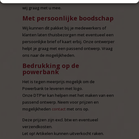
cadeaubon niet op onze website staat, denken
wij graag met u mee.
Met persoonlijke boodschap
Wij kunnen dit pakket bij je medewerkers of
klanten laten thuisbezorgen met eventueel een
persoonlijke brief of kaart erbij. Onze ontwerper
helpt je graag met een passend ontwerp. Vraag
ons naar de mogelijkheden.
Bedrukking op de
powerbank
Het is tegen meerprijs mogelijk om de
Powerbank te leveren met logo.
Onze DTP’er kan helpen met het maken van een
passend ontwerp. Neem voor prijzen en
mogelijkheden
contact
met ons op.
Deze prijzen zijn excl. btw en eventueel
verzendkosten.
Let op! Artikelen kunnen uitverkocht raken.