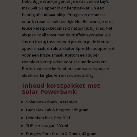
hebt. Bij je drankje geniet je extra van de Lay’s
max Salt & Pepper in dit kerstpakket. En een
handig afsluitbaar blikje Pringles in de smaak
sour & cream is ook heerlijk. Het Bifi worstje in dit
leuke kerstpakket smaakt natuurlijk bij alles. Net
als Joss Poell toast met de truffelmayonaise. Als
fris en fruitig tussendoortje neem je de Mentos
appel smaak, en als afsluiter Sportlife peppermint
voor een frisse smaak. Kortom een super
compleet kerstpakket voor alle medewerkers.
Perfect voor de liefhebbers van wintersporten
als skiën, langlaufen en snowboarding.
Inhoud kerstpakket met
Solar Powerbank:
Solar powerbank, 4000 mAh
Lay’s Max Salt & Pepper, 185 gram
Heineken bier, fles 30 cl
7UP zero sugar, 330 ml
Pringles Sour Cream & Onion, 40 gram