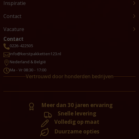
Inspiratie
Contact
Vacature
Contact
0226-422505

info@kerstpakketten123.nl

Nederland & België

Ma - Vr 08:30 - 17:00

Vertrouwd door honderden bedrijven
Meer dan 30 jaren ervaring
Snelle levering
Volledig op maat
Duurzame opties