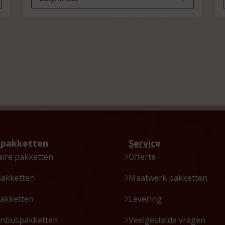
tpakketten
Service
aire pakketten
Offerte
pakketten
Maatwerk pakketten
akketten
Levering
enbuspakketten
Veelgestelde vragen