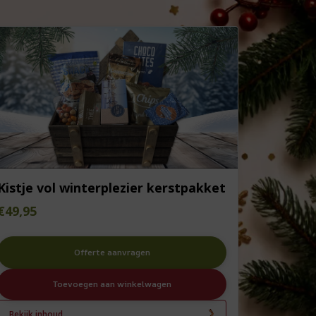
Kistje vol winterplezier kerstpakket
€
49,95
Offerte aanvragen
Toevoegen aan winkelwagen
Bekijk inhoud