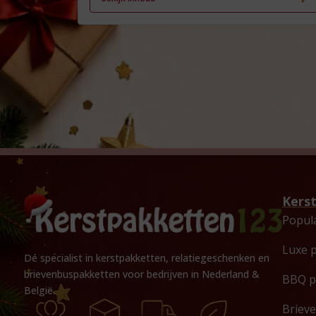
Kers
Popul
Luxe 
Dé specialist in kerstpakketten, relatiegeschenken en
brievenbuspakketten voor bedrijven in Nederland &
BBQ p
België.
Briev