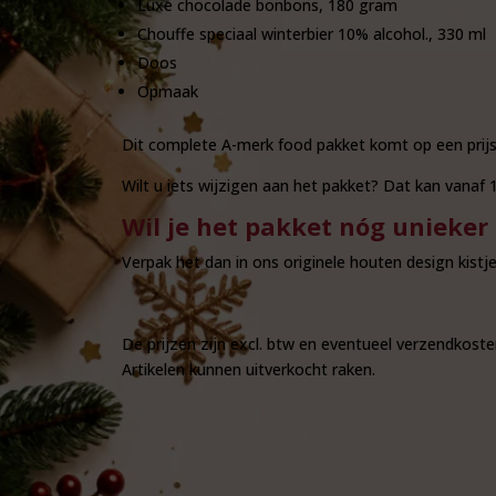
Luxe chocolade bonbons, 180 gram
Chouffe speciaal winterbier 10% alcohol., 330 ml
Doos
Opmaak
Dit complete A-merk food pakket komt op een prijs 
Wilt u iets wijzigen aan het pakket? Dat kan vanaf
Wil je het pakket nóg unieke
Verpak het dan in ons originele houten design kistj
De prijzen zijn excl. btw en eventueel verzendkost
Artikelen kunnen uitverkocht raken.