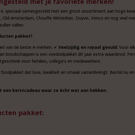
gesteld met je favoriete merken!
024, speciaal samengesteld met een groot assortiment aan hoge kwal
s, Old Amsterdam, Chouffe Winterbier, Duyvis, Venco en nog veel m
ullen vallen.
ducten pakket?
iteit van de beste A-merken. ✔
Veelzijdig en royaal gevuld
: Voor el
van boodschappen is een voedselpakket dit jaar extra waardevol. Per
rstgeschenk voor families, collega’s en medewerkers.
foodpakket dat luxe, kwaliteit en smaak samenbrengt. Bestel nu en 
et een kerstcadeau waar ze écht wat aan hebben.
ucten pakket: