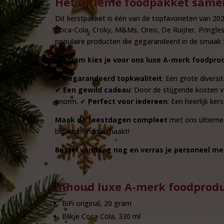
Het ultieme foodpakket samen
Dit kerstpakket is één van de topfavorieten van 2
Coca-Cola, Croky, M&Ms, Oreo, De Ruijter, Pringle
populaire producten die gegarandeerd in de smaak z
Waarom kies je voor ons luxe A-merk foodpro
✔
Gegarandeerd topkwaliteit
: Een grote divers
✔
Een gewild cadeau
: Door de stijgende kosten 
enorm. ✔
Perfect voor iedereen
: Een heerlijk ke
Maak de feestdagen compleet
met ons ultieme 
blijvende indruk maakt!
Bestel vandaag nog en verras je personeel m
Inhoud luxe A-merk foodprod
BiFi original, 20 gram
Blikje Coca Cola, 330 ml