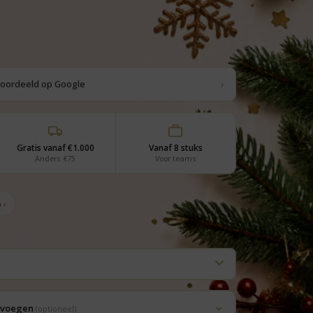
›
eoordeeld op Google
Gratis vanaf €1.000
Vanaf 8 stuks
Anders €75
Voor teams
 ›
oevoegen
(optioneel)