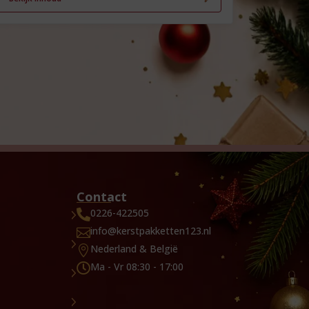
Contact
0226-422505

info@kerstpakketten123.nl

Nederland & België

Ma - Vr 08:30 - 17:00
