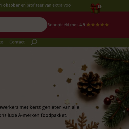
profiteer van extra voordeel!
Beoordeeld met
4.9
te
Contact
ewerkers met kerst genieten van alle
ons luxe A-merken foodpakket.