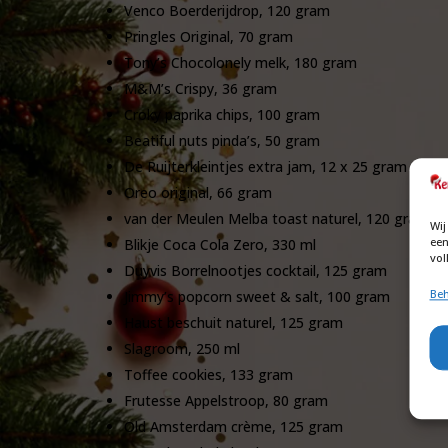
Venco Boerderijdrop, 120 gram
Pringles Original, 70 gram
Tony’s Chocolonely melk, 180 gram
M&M’s Crispy, 36 gram
Croky paprika chips, 100 gram
Beatiful nuts pinda’s, 50 gram
De Ruijterkleintjes extra jam, 12 x 25 gram
Oreo original, 66 gram
van der Meulen Melba toast naturel, 120 gram
Wij
een
Blikje Coca Cola Zero, 330 ml
vol
Duyvis Borrelnootjes cocktail, 125 gram
Beh
Jimmy’s popcorn sweet & salt, 100 gram
Haust beschuit naturel, 125 gram
Slagroom, 250 ml
Toffee cookies, 133 gram
Frutesse Appelstroop, 80 gram
Old Amsterdam crème, 125 gram