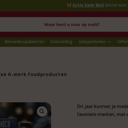
Actie Early Bird
Bestel voor
1 oktober
en 
Brievenbuspakketten
Onboarding
Gelegenheden
Offer
uxe A-merk foodproducten
Dit jaar kunnen je med
favoriete merken, met 