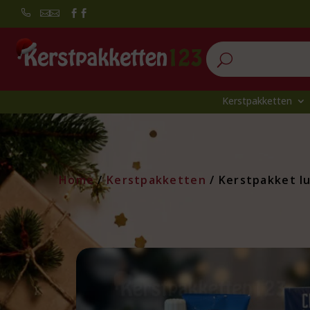


U
Kerstpakketten
Home
/
Kerstpakketten
/ Kerstpakket l