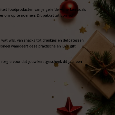
iteit foodproducten van je geliefde A-merken zoals
eer om op te noemen. Dit pakket zit bomvol
k wat wils, van snacks tot drankjes en delicatessen.
soneel waardeert deze praktische en luxe gift
zorg ervoor dat jouw kerstgeschenk dit jaar een