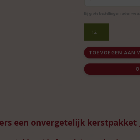
Bij grote bestellingen raden we 
Kerstpakket
luxe
A-
merk
TOEVOEGEN AAN 
foodproducten
aantal
O
ers een onvergetelijk kerstpakket