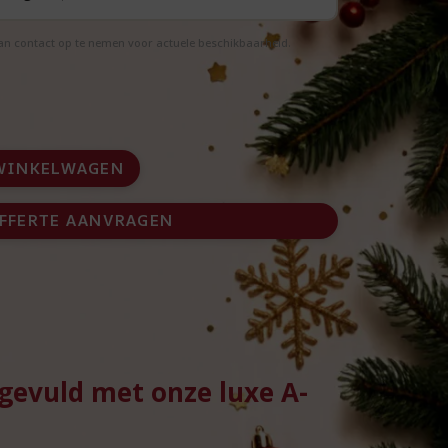
aan contact op te nemen voor actuele beschikbaarheid.
WINKELWAGEN
FFERTE AANVRAGEN
 gevuld met onze luxe A-