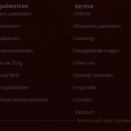
tpakketten
Service
aire pakketten
Offerte
pakketten
Maatwerk pakketten
akketten
Levering
enbuspakketten
Veelgestelde vragen
an de Zorg
Over ons
Early Bird
Zakelijk bestellen
erstpakketten
Inspiratie
Minute Kerstpakketten
Contact
Vacature
Vertrouwd door honder