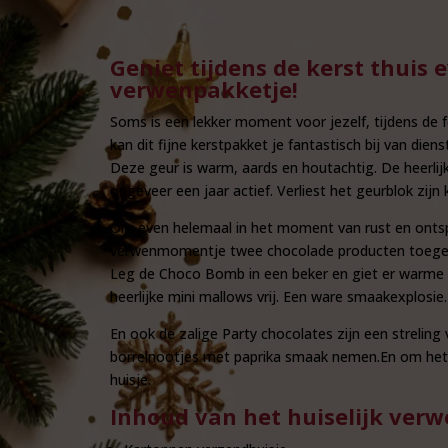
Geniet tijdens de kerst thuis 
verwenpakketje!
Soms is een lekker moment voor jezelf, tijdens de
kan dit fijne kerstpakket je fantastisch bij van d
Deze geur is warm, aards en houtachtig. De heerlij
ongeveer een jaar actief. Verliest het geurblok zijn
Om even helemaal in het moment van rust en ontspa
verwenmomentje twee chocolade producten toegevo
Leg de Choco Bomb in een beker en giet er warme
heerlijke mini mallows vrij. Een ware smaakexplosie.
En ook de zalige Party chocolates zijn een streling
borrelnootjes met paprika smaak nemen.En om het ge
huisje.
Inhoud van het huiselijk ver