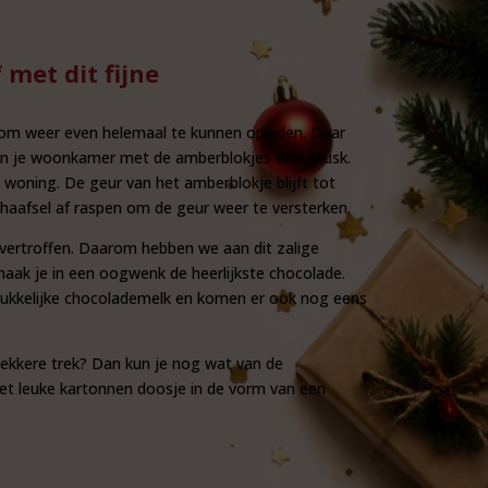
 met dit fijne
t om weer even helemaal te kunnen opladen. Daar
en in je woonkamer met de amberblokjes Wild Musk.
 woning. De geur van het amberblokje blijft tot
schaafsel af raspen om de geur weer te versterken.
vertroffen. Daarom hebben we aan dit zalige
k je in een oogwenk de heerlijkste chocolade.
ukkelijke chocolademelk en komen er ook nog eens
 lekkere trek? Dan kun je nog wat van de
het leuke kartonnen doosje in de vorm van een