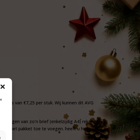
je
a prijs van €7,25 per stuk. Wij kunnen dit AVG
oevoegen van zo’n brief (enkelzijdig A4) rekenen wij
 aan het pakket toe te voegen. heeft u hier
n