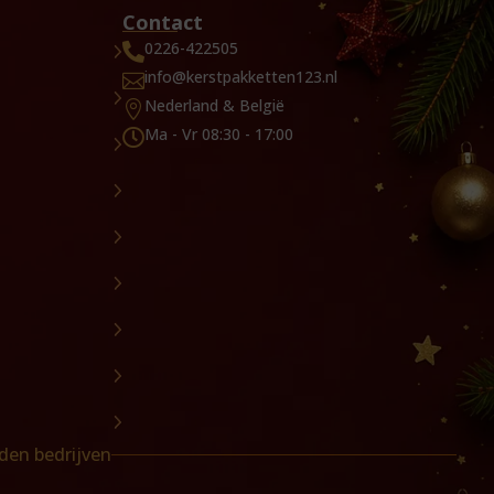
Contact
0226-422505

info@kerstpakketten123.nl

Nederland & België

Ma - Vr 08:30 - 17:00

den bedrijven