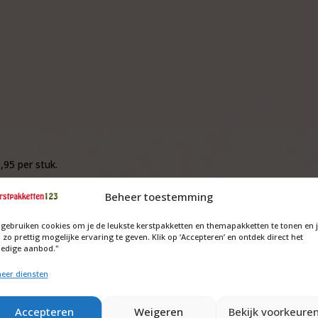
,95 per stuk.
tact met ons op.
Beheer toestemming
 gebruiken cookies om je de leukste kerstpakketten en themapakketten te tonen en 
 komt (inclusief tekenen, ontvangst en verzekering) neer op een extr
 zo prettig mogelijke ervaring te geven. Klik op ‘Accepteren’ en ontdek direct het
ledige aanbod."
eer diensten
geschreven, aan het kerstpakket toevoegen. Voor het uitprinten en t
en dubbelzijdige bedrukte kaart te laten ontwerpen en te drukken om
 mogelijkheden en prijzen.
Accepteren
Weigeren
Bekijk voorkeure