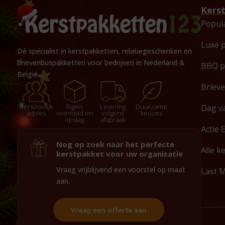
Kers
Popul
Luxe 
Dé specialist in kerstpakketten, relatiegeschenken en
brievenbuspakketten voor bedrijven in Nederland &
BBQ p
België.
Briev
Persoonlijk
Eigen
Levering
Duurzame
Dag v
advies
voorraad en
volgens
keuzes
opslag
afspraak
Actie 
Nog op zoek naar het perfecte
Alle k
kerstpakket voor uw organisatie
Vraag vrijblijvend een voorstel op maat
Last 
aan.
Vraag een offerte aan