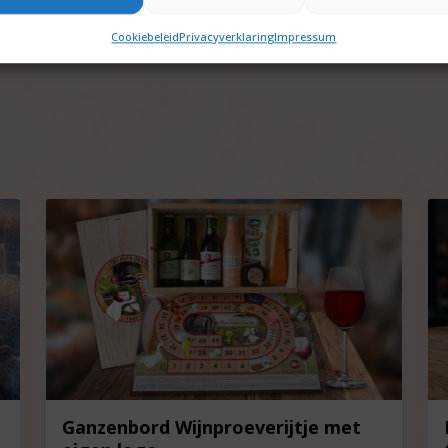
en.
Cookiebeleid
Privacyverklaring
Impressum
Ganzenbord Wijnproeverijtje met