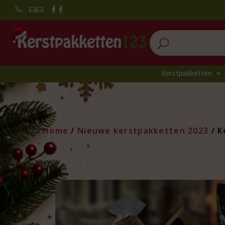


U
Kerstpakketten
Home
/
Nieuwe kerstpakketten 2023
/ K