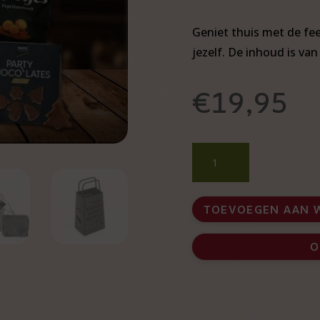
Geniet thuis met de fe
jezelf. De inhoud is va
€
19,95
Kerstpakket
Huiselijk
Verwenmomentje
aantal
TOEVOEGEN AAN 
O