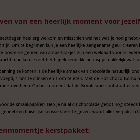
even van een heerlijk moment voor jezelf
 feestdagen heel erg welkom en misschien wel net wat je nodig heb
ienst zijn. Om te beginnen kun je een heerlijke aangename geur creër
ke oosterse geuren van amberblokjes zijn een weldaad voor in iedere
 kracht, dan kun je met het bijgeleverde kleine raspje makkelijk wat 
nning te komen is de heerlijke smaak van chocolade natuurlijk ono
egd, 1 om te drinken en 1 om te eten. Met de Hot Choco Bomb maa
 melk overheen. Op het moment dat de Bomb smelt ontstaat er verr
 voor de smaakpapillen. Heb je na al dit chocolade genot nog steeds
heel een huiselijke knusse sfeer te geven, wordt alles verpakt in 
wenmomentje kerstpakket: