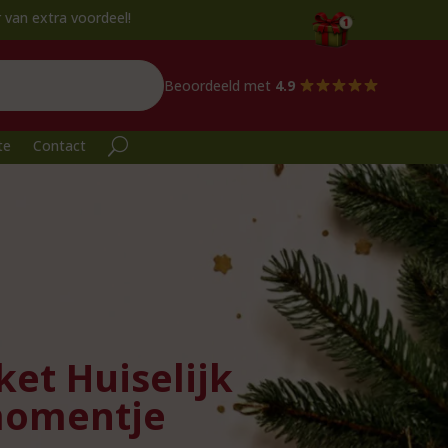
deel!
Beoordeeld met
4.9
te
Contact
et Huiselijk
omentje