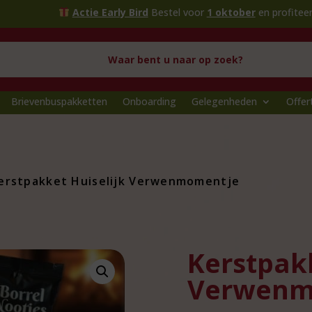
Actie Early Bird
Bestel voor
1 oktober
en profiteer van extra voor
Brievenbuspakketten
Onboarding
Gelegenheden
Offer
erstpakket Huiselijk Verwenmomentje
Kerstpakk
Verwenm