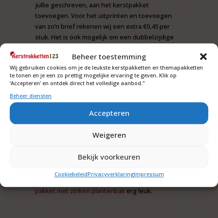
jullie geschreven, aan het kerstpakket
toevoegen. Voor het uitprinten en toevoegen
van zo’n brief rekenen wij een extra €0,45 per
stuk. Het is ook mogelijk om een dubbelzijdige
bedrukte kaart te laten ontwerpen en te drukken
Beheer toestemming
om aan het pakket toe te voegen. heeft u hier
Wij gebruiken cookies om je de leukste kerstpakketten en themapakketten
interesse in, neem dan
contact
met ons op voor
te tonen en je een zo prettig mogelijke ervaring te geven. Klik op
de mogelijkheden en prijzen.
‘Accepteren’ en ontdek direct het volledige aanbod."
Beheer diensten
Accepteren
De prijzen zijn excl. b.t.w. en eventueel
verzendkosten.
Weigeren
Artikelen kunnen uitverkocht raken.
Bekijk voorkeuren
Voor wie een pakket zoekt met een product waar
Cookiebeleid
Privacyverklaring
Impressum
je planten op of in kan zetten, is dit
Plant Plezier
pakket met zinken plantenbak
erg leuk.