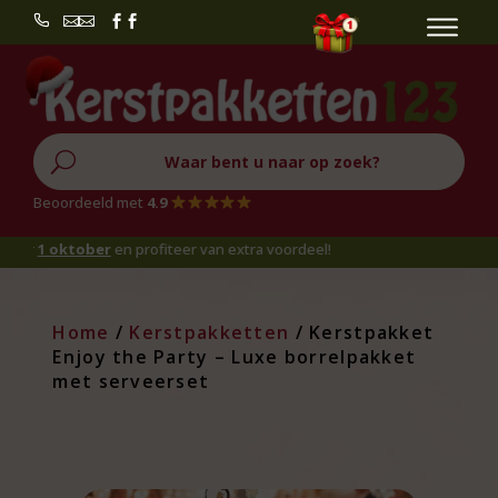


U
Beoordeeld met
4.9
 oktober
en profiteer van extra voordeel!
Home
/
Kerstpakketten
/ Kerstpakket
Enjoy the Party – Luxe borrelpakket
met serveerset