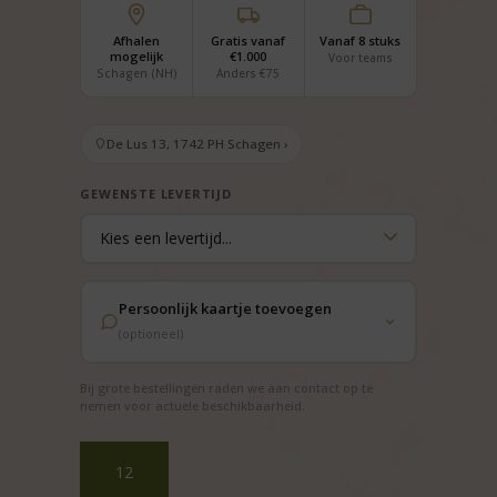
Afhalen
Gratis vanaf
Vanaf 8 stuks
mogelijk
€1.000
Voor teams
Schagen (NH)
Anders €75
De Lus 13, 1742 PH Schagen ›
GEWENSTE LEVERTIJD
Persoonlijk kaartje toevoegen
(optioneel)
Bij grote bestellingen raden we aan contact op te
nemen voor actuele beschikbaarheid.
Kerstpakket
Enjoy