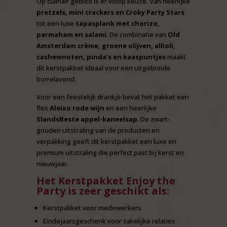
Op culinair gebied is er volop keuze. Van heerlijke
pretzels, mini crackers en Croky Party Stars
tot een luxe
tapasplank met chorizo,
parmaham en salami
. De combinatie van
Old
Amsterdam crème, groene olijven, allioli,
cashewnoten, pinda’s en kaaspuntjes
maakt
dit kerstpakket ideaal voor een uitgebreide
borrelavond.
Voor een feestelijk drankje bevat het pakket een
fles
Aleixo rode wijn
en een heerlijke
SlandsBeste appel-kaneelsap
. De zwart-
gouden uitstraling van de producten en
verpakking geeft dit kerstpakket een luxe en
premium uitstraling die perfect past bij kerst en
nieuwjaar.
Het Kerstpakket Enjoy the
Party is zeer geschikt als:
Kerstpakket voor medewerkers
Eindejaarsgeschenk voor zakelijke relaties