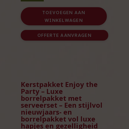
the
Party
TOEVOEGEN AAN
-
WINKELWAGEN
Luxe
borrelpakket
met
OFFERTE AANVRAGEN
serveerset
aantal
Kerstpakket Enjoy the
Party – Luxe
borrelpakket met
serveerset – Een stijlvol
nieuwjaars- en
borrelpakket vol luxe
hapjes en gezelligheid