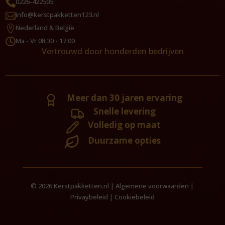
0226-422505

info@kerstpakketten123.nl

Nederland & België

Ma - Vr 08:30 - 17:00

Vertrouwd door honderden bedrijven
Meer dan 30 jaren ervaring
Snelle levering
Volledig op maat
Duurzame opties
© 2026 Kerstpakketten.nl |
Algemene voorwaarden
|
Privaybeleid
|
Cookiebeleid