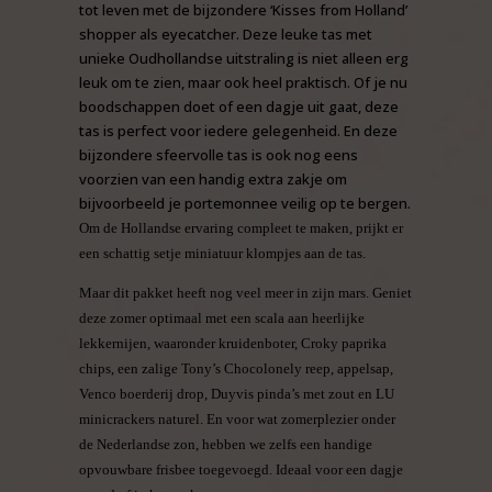
tot leven met de bijzondere ‘Kisses from Holland’
shopper als eyecatcher. Deze leuke tas met
unieke Oudhollandse uitstraling is niet alleen erg
leuk om te zien, maar ook heel praktisch. Of je nu
boodschappen doet of een dagje uit gaat, deze
tas is perfect voor iedere gelegenheid. En deze
bijzondere sfeervolle tas is ook nog eens
voorzien van een handig extra zakje om
bijvoorbeeld je portemonnee veilig op te bergen.
Om de Hollandse ervaring compleet te maken, prijkt er
een schattig setje miniatuur klompjes aan de tas.
Maar dit pakket heeft nog veel meer in zijn mars. Geniet
deze zomer optimaal met een scala aan heerlijke
lekkernijen, waaronder kruidenboter, Croky paprika
chips, een zalige Tony’s Chocolonely reep, appelsap,
Venco boerderij drop, Duyvis pinda’s met zout en LU
minicrackers naturel. En voor wat zomerplezier onder
de Nederlandse zon, hebben we zelfs een handige
opvouwbare frisbee toegevoegd. Ideaal voor een dagje