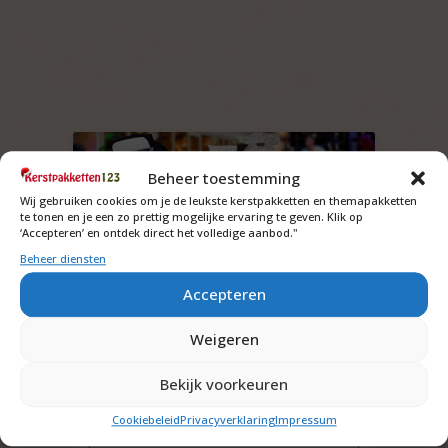
Beheer toestemming
Wij gebruiken cookies om je de leukste kerstpakketten en themapakketten
te tonen en je een zo prettig mogelijke ervaring te geven. Klik op
‘Accepteren’ en ontdek direct het volledige aanbod."
Beheer diensten
Accepteren
Fit and Healthy kerstpakket
Weigeren
Vraag om de prijs
Bekijk voorkeuren
Offerte aanvragen
Cookiebeleid
Privacyverklaring
Impressum