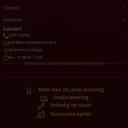
Contact
Vacature
Contact
0226-422505

info@kerstpakketten123.nl

Nederland & België

Ma - Vr 08:30 - 17:00

Vertrouwd door honderden bedrijven
Meer dan 30 jaren ervaring
Snelle levering
Volledig op maat
Duurzame opties