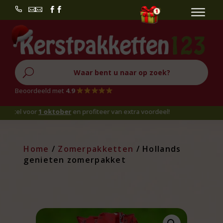


U
Beoordeeld met
4.9
l voor
1 oktober
en profiteer van extra voordeel!
Home
/
Zomerpakketten
/ Hollands
genieten zomerpakket