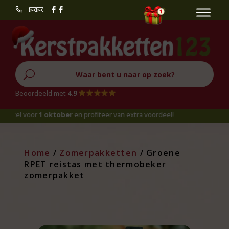


U
Beoordeeld met
4.9
l voor
1 oktober
en profiteer van extra voordeel!
Home
/
Zomerpakketten
/ Groene
RPET reistas met thermobeker
zomerpakket