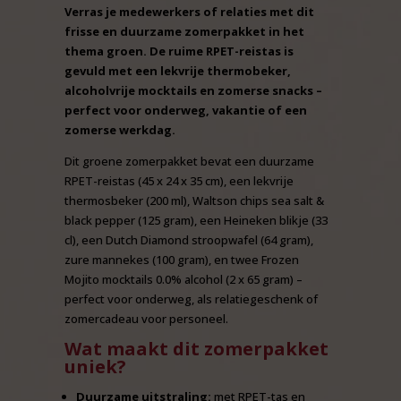
Verras je medewerkers of relaties met dit
frisse en duurzame zomerpakket in het
thema groen. De ruime RPET-reistas is
gevuld met een lekvrije thermobeker,
alcoholvrije mocktails en zomerse snacks –
perfect voor onderweg, vakantie of een
zomerse werkdag.
Dit groene zomerpakket bevat een duurzame
RPET-reistas (45 x 24 x 35 cm), een lekvrije
thermosbeker (200 ml), Waltson chips sea salt &
black pepper (125 gram), een Heineken blikje (33
cl), een Dutch Diamond stroopwafel (64 gram),
zure mannekes (100 gram), en twee Frozen
Mojito mocktails 0.0% alcohol (2 x 65 gram) –
perfect voor onderweg, als relatiegeschenk of
zomercadeau voor personeel.
Wat maakt dit zomerpakket
uniek?
Duurzame uitstraling:
met RPET-tas en