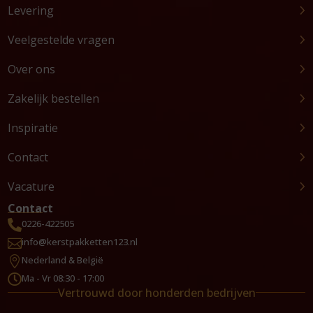
Levering
Veelgestelde vragen
Over ons
Zakelijk bestellen
Inspiratie
Contact
Vacature
Contact
0226-422505

info@kerstpakketten123.nl

Nederland & België

Ma - Vr 08:30 - 17:00

Vertrouwd door honderden bedrijven