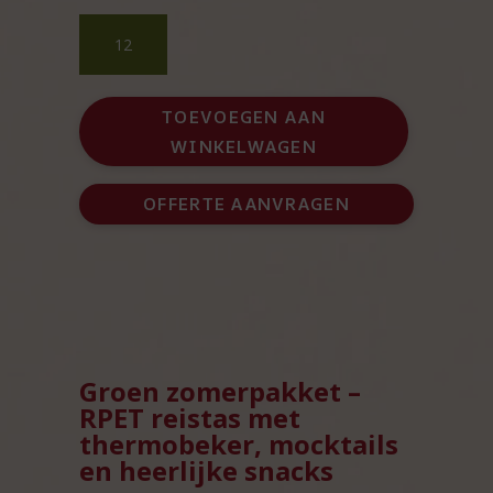
Groene
RPET
reistas
met
TOEVOEGEN AAN
thermobeker
WINKELWAGEN
zomerpakket
aantal
OFFERTE AANVRAGEN
Groen zomerpakket –
RPET reistas met
thermobeker, mocktails
en heerlijke snacks