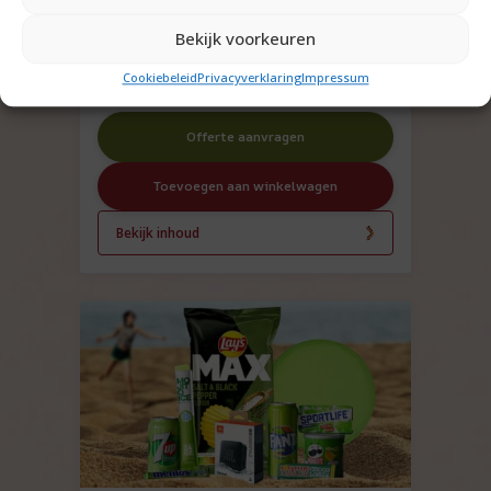
reistas – verrassend &
duurzaam
Bekijk voorkeuren
€
51,95
Cookiebeleid
Privacyverklaring
Impressum
Offerte aanvragen
Toevoegen aan winkelwagen
Bekijk inhoud