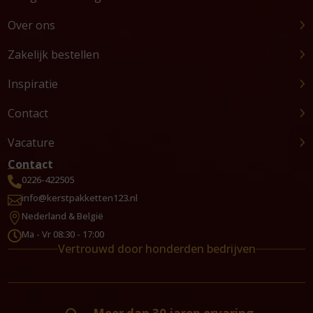
Over ons
Zakelijk bestellen
Inspiratie
Contact
Vacature
Contact
0226-422505

info@kerstpakketten123.nl

Nederland & België

Ma - Vr 08:30 - 17:00

Vertrouwd door honderden bedrijven