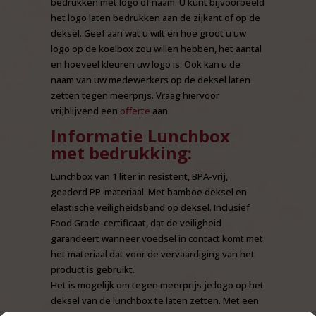
bedrukken met logo of naam. U kunt bijvoorbeeld
het logo laten bedrukken aan de zijkant of op de
deksel. Geef aan wat u wilt en hoe groot u uw
logo op de koelbox zou willen hebben, het aantal
en hoeveel kleuren uw logo is. Ook kan u de
naam van uw medewerkers op de deksel laten
zetten tegen meerprijs. Vraag hiervoor
vrijblijvend een
offerte
aan.
Informatie Lunchbox
met bedrukking:
Lunchbox van 1 liter in resistent, BPA-vrij,
geaderd PP-materiaal. Met bamboe deksel en
elastische veiligheidsband op deksel. Inclusief
Food Grade-certificaat, dat de veiligheid
garandeert wanneer voedsel in contact komt met
het materiaal dat voor de vervaardiging van het
product is gebruikt.
Het is mogelijk om tegen meerprijs je logo op het
deksel van de lunchbox te laten zetten. Met een