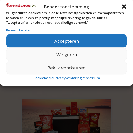
lasergravure of een bedrukking. Neem
contact
Beheer toestemming
met ons op voor prijzen en drukmogelijkheden.
Wij gebruiken cookies om je de leukste kerstpakketten en themapakketten
Wat ook een leuke optie voor bij deze koelbox
te tonen en je een zo prettig mogelijke ervaring te geven. Klik op
‘Accepteren’ en ontdek direct het volledige aanbod."
kerstpak is een waterfles met of zonder logo
kijk
hier
bij ons ander bedrijf Silvia Bruin reclame-
Beheer diensten
advies voor een origineel geschenk!
Accepteren
Let op! Dit artikel kan uitverkocht raken.
De prijzen zijn excl. b.t.w. en verzendkosten.
Weigeren
Bekijk voorkeuren
Cookiebeleid
Privacyverklaring
Impressum