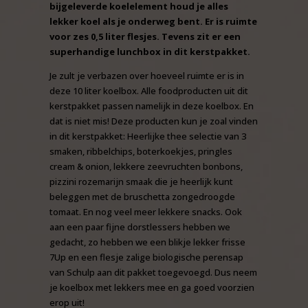
bijgeleverde koelelement houd je alles
lekker koel als je onderweg bent. Er is ruimte
voor zes 0,5 liter flesjes. Tevens zit er een
superhandige lunchbox in dit kerstpakket.
Je zult je verbazen over hoeveel ruimte er is in
deze 10 liter koelbox. Alle foodproducten uit dit
kerstpakket passen namelijk in deze koelbox. En
dat is niet mis! Deze producten kun je zoal vinden
in dit kerstpakket: Heerlijke thee selectie van 3
smaken, ribbelchips, boterkoekjes, pringles
cream & onion, lekkere zeevruchten bonbons,
pizzini rozemarijn smaak die je heerlijk kunt
beleggen met de bruschetta zongedroogde
tomaat. En nog veel meer lekkere snacks. Ook
aan een paar fijne dorstlessers hebben we
gedacht, zo hebben we een blikje lekker frisse
7Up en een flesje zalige biologische perensap
van Schulp aan dit pakket toegevoegd. Dus neem
je koelbox met lekkers mee en ga goed voorzien
erop uit!