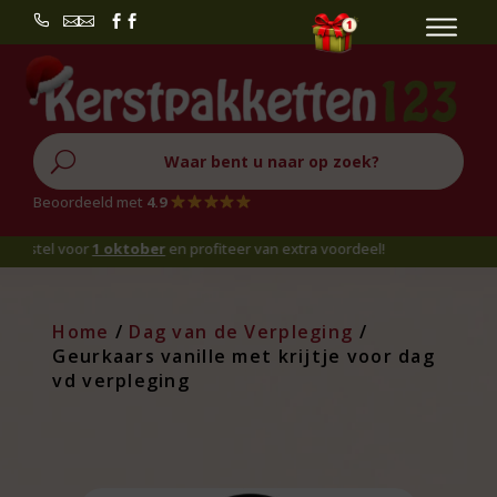


U
Beoordeeld met
4.9
tel voor
1 oktober
en profiteer van extra voordeel!
Home
/
Dag van de Verpleging
/
Geurkaars vanille met krijtje voor dag
vd verpleging