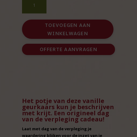
vanille
met
krijtje
TOEVOEGEN AAN
voor
WINKELWAGEN
dag
vd
verpleging
OFFERTE AANVRAGEN
aantal
Het potje van deze vanille
geurkaars kun je beschrijven
met krijt. Een origineel dag
van de verpleging cadeau!
Laat met dag van de verpleging je
waardering blijken voor de inzet van je