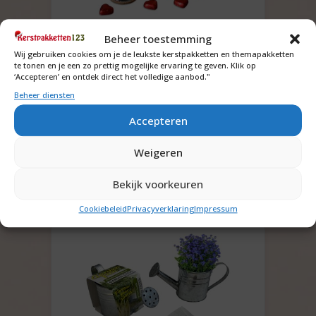
Beheer toestemming
Dag van de zorg pakket met
spiegeltje
Wij gebruiken cookies om je de leukste kerstpakketten en themapakketten
te tonen en je een zo prettig mogelijke ervaring te geven. Klik op
‘Accepteren’ en ontdek direct het volledige aanbod."
€
5,75
Beheer diensten
Accepteren
Offerte aanvragen
Weigeren
Toevoegen aan winkelwagen
Bekijk voorkeuren
Bekijk inhoud
Cookiebeleid
Privacyverklaring
Impressum