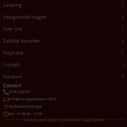
Levering
Veelgestelde vragen
Over ons
Zakelijk bestellen
Inspiratie
Contact
Vacature
Contact
0226-422505

info@kerstpakketten123.nl

Nederland & België

Ma - Vr 08:30 - 17:00

Vertrouwd door honderden bedrijven