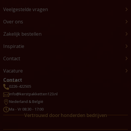
Veelgestelde vragen
Over ons
Zakelijk bestellen
Inspiratie
Contact
Vacature
Contact
0226-422505

info@kerstpakketten123.nl

Nederland & België

Ma - Vr 08:30 - 17:00

Vertrouwd door honderden bedrijven