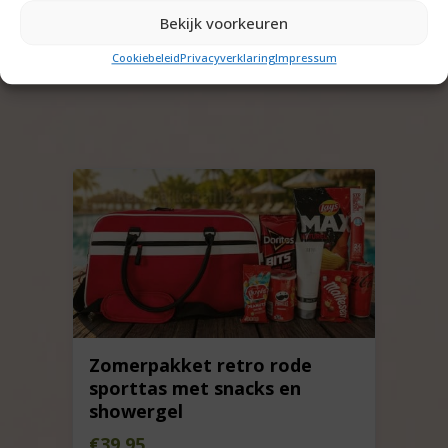
De prijzen zijn exclusief btw
Bekijk voorkeuren
Cookiebeleid
Privacyverklaring
Impressum
Zomerpakket retro rode
sporttas met snacks en
showergel
€
39,95