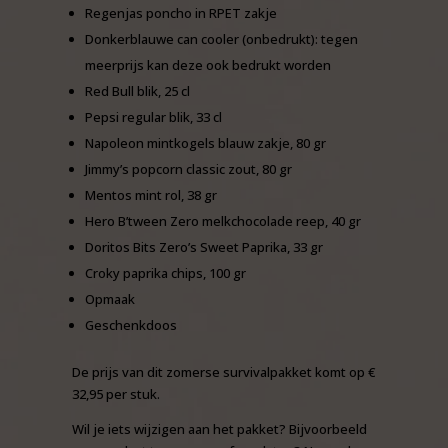
Regenjas poncho in RPET zakje
Donkerblauwe can cooler (onbedrukt): tegen
meerprijs kan deze ook bedrukt worden
Red Bull blik, 25 cl
Pepsi regular blik, 33 cl
Napoleon mintkogels blauw zakje, 80 gr
Jimmy’s popcorn classic zout, 80 gr
Mentos mint rol, 38 gr
Hero B’tween Zero melkchocolade reep, 40 gr
Doritos Bits Zero’s Sweet Paprika, 33 gr
Croky paprika chips, 100 gr
Opmaak
Geschenkdoos
De prijs van dit zomerse survivalpakket komt op €
32,95 per stuk.
Wil je iets wijzigen aan het pakket? Bijvoorbeeld