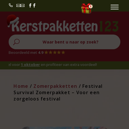


U
Beoordeeld met
4.9
 voor
1 oktober
en profiteer van extra voordeel!
Home
/
Zomerpakketten
/ Festival
Survival Zomerpakket – Voor een
zorgeloos festival