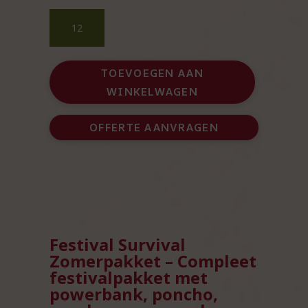
Festival
Survival
Zomerpakket
-
TOEVOEGEN AAN
Voor
WINKELWAGEN
een
zorgeloos
festival
OFFERTE AANVRAGEN
aantal
Festival Survival
Zomerpakket – Compleet
festivalpakket met
powerbank, poncho,