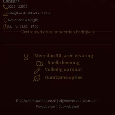
Contact
0226-422505

info@kerstpakketten123.nl

Nederland & België

Ma - Vr 08:30 - 17:00

Vertrouwd door honderden bedrijven
Meer dan 30 jaren ervaring
Snelle levering
Volledig op maat
Duurzame opties
© 2026 Kerstpakketten.nl |
Algemene voorwaarden
|
Privaybeleid
|
Cookiebeleid