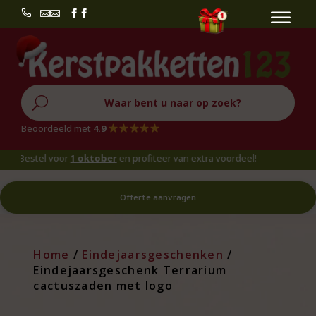


U
Beoordeeld met
4.9
Bestel voor
1 oktober
en profiteer van extra voordeel!
Offerte aanvragen
Home
/
Eindejaarsgeschenken
/
Eindejaarsgeschenk Terrarium
cactuszaden met logo