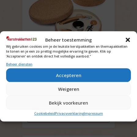
Beheer toestemming
Wij gebruiken cookies om je de leukste kerstpakketten en themapakketten
te tonen en je een zo prettig mogelijke ervaring te geven. Klik op
‘Accepteren’ en ontdek direct het volledige aanbod."
Beheer diensten
Wijnset van kurk te graveren
met tekst of logo
Accepteren
Vraag om de prijs
Weigeren
Bekijk voorkeuren
Offerte aanvragen
Cookiebeleid
Privacyverklaring
Impressum
Bekijk inhoud