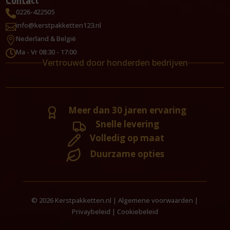
Contact
0226-422505

info@kerstpakketten123.nl

Nederland & België

Ma - Vr 08:30 - 17:00

Vertrouwd door honderden bedrijven
Meer dan 30 jaren ervaring
Snelle levering
Volledig op maat
Duurzame opties
© 2026 Kerstpakketten.nl |
Algemene voorwaarden
|
Privaybeleid
|
Cookiebeleid