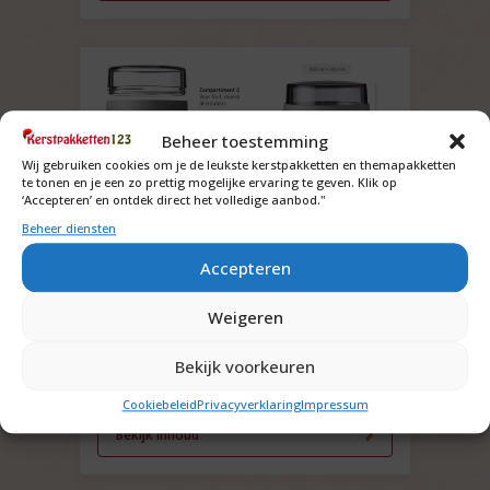
Beheer toestemming
Wij gebruiken cookies om je de leukste kerstpakketten en themapakketten
te tonen en je een zo prettig mogelijke ervaring te geven. Klik op
‘Accepteren’ en ontdek direct het volledige aanbod."
Beheer diensten
Eindejaargeschenk lunchpot
Accepteren
Mepal met bedrukking
Weigeren
Vraag om de prijs
Bekijk voorkeuren
Offerte aanvragen
Cookiebeleid
Privacyverklaring
Impressum
Bekijk inhoud