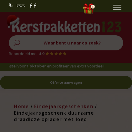


U
Beoordeeld met
4.9
estel voor
1 oktober
en profiteer van extra voordeel!
Offerte aanvragen
Home
/
Eindejaarsgeschenken
/
Eindejaarsgeschenk duurzame
draadloze oplader met logo