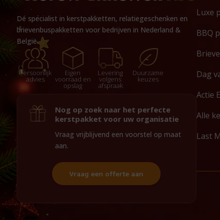
Luxe 
Dé specialist in kerstpakketten, relatiegeschenken en
brievenbuspakketten voor bedrijven in Nederland &
BBQ p
België.
Briev
Persoonlijk
Eigen
Levering
Duurzame
Dag v
advies
voorraad en
volgens
keuzes
opslag
afspraak
Actie 
Nog op zoek naar het perfecte
Alle k
kerstpakket voor uw organisatie
Vraag vrijblijvend een voorstel op maat
Last 
aan.
Vraag een offerte aan