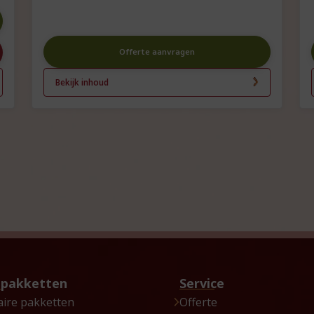
Offerte aanvragen
Bekijk inhoud
tpakketten
Service
aire pakketten
Offerte