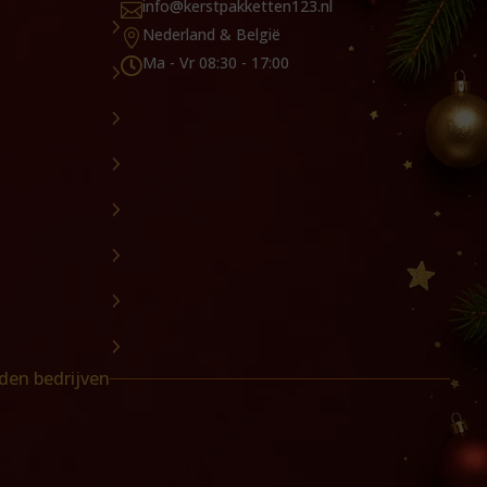
info@kerstpakketten123.nl

Nederland & België

Ma - Vr 08:30 - 17:00

den bedrijven