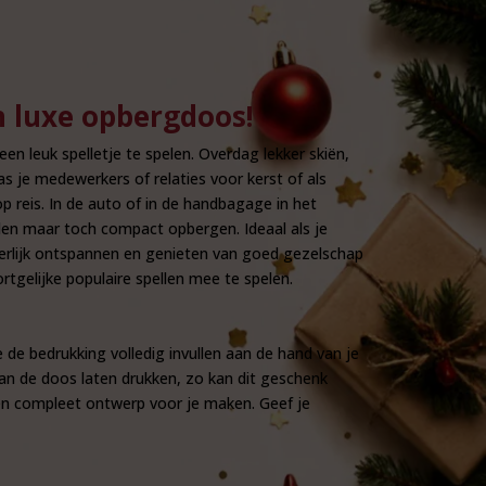
 luxe opbergdoos!
en leuk spelletje te spelen. Overdag lekker skiën,
s je medewerkers of relaties voor kerst of als
reis. In de auto of in de handbagage in het
den maar toch compact opbergen. Ideaal als je
erlijk ontspannen en genieten van goed gezelschap
tgelijke populaire spellen mee te spelen.
 de bedrukking volledig invullen aan de hand van je
an de doos laten drukken, zo kan dit geschenk
en compleet ontwerp voor je maken. Geef je