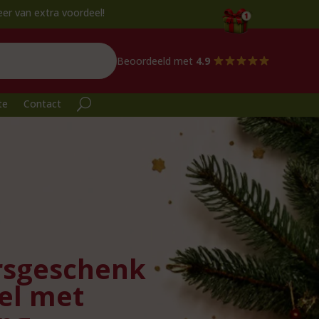
 voordeel!
Beoordeeld met
4.9
te
Contact
rsgeschenk
el met