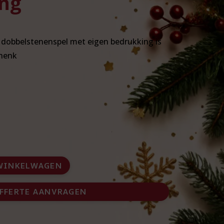
ng
e dobbelstenenspel met eigen bedrukking is
chenk
WINKELWAGEN
FFERTE AANVRAGEN