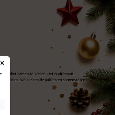
rspakket samen te stellen. Het is uiteraard
je
menstellen. We kunnen de pakketten samenstellen
n