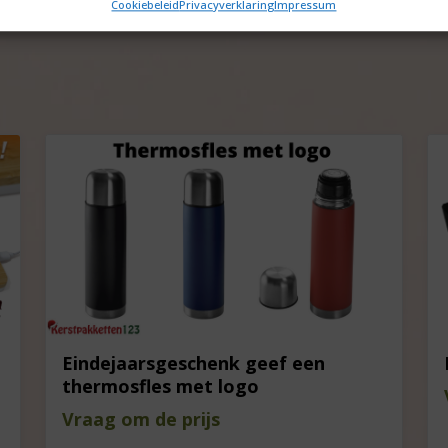
Cookiebeleid
Privacyverklaring
Impressum
Eindejaarsgeschenk geef een
thermosfles met logo
Vraag om de prijs