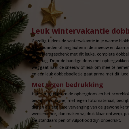
Leuk wintervakantie dobb
Gezellig tijdens de wintervakantie in je warme blok
snowboarden of langlaufen in de sneeuw en daarna kn
eindejaarsgeschenk met dit leuke, complete dobbel
vliegtuig. Door de handige doos met opbergvakken k
weggaat naar de sneeuw of leuk om mee te nemen al
en een leuk dobbelspelletje gaat prima met dit luxe
Met eigen bedrukking
Het is mogelijk om de opbergdoos en het scoreblok v
bedrijfscampagne, met eigen fotomateriaal, bedrijf
dienen als een luxe vervanging van de gewone kers
wensen door, dan maken wij druk klaar ontwerp, passe
De standaard pen of vulpotlood zijn onbedrukt.