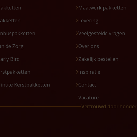
pakketten
Maatwerk pakketten
akketten
Levering
enbuspakketten
Veelgestelde vragen
an de Zorg
Over ons
Early Bird
Zakelijk bestellen
erstpakketten
Inspiratie
Minute Kerstpakketten
Contact
Vacature
Vertrouwd door honder