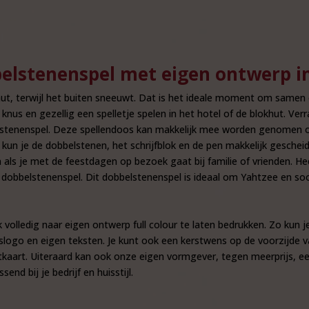
elstenenspel met eigen ontwerp in
hut, terwijl het buiten sneeuwt. Dat is het ideale moment om samen e
us en gezellig een spelletje spelen in het hotel of de blokhut. Verra
stenenspel. Deze spellendoos kan makkelijk mee worden genomen op 
un je de dobbelstenen, het schrijfblok en de pen makkelijk geschei
s je met de feestdagen op bezoek gaat bij familie of vrienden. He
 dobbelstenenspel. Dit dobbelstenenspel is ideaal om Yahtzee en soor
olledig naar eigen ontwerp full colour te laten bedrukken. Zo kun je
slogo en eigen teksten. Je kunt ook een kerstwens op de voorzijde v
tkaart. Uiteraard kan ook onze eigen vormgever, tegen meerprijs, e
nd bij je bedrijf en huisstijl.