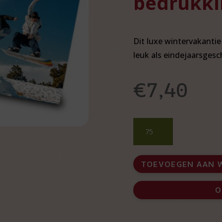
bedrukki
Dit luxe wintervakanti
leuk als eindejaarsges
€
7,40
Eindejaarsgeschenk
dobbelspel
met
bedrukking
TOEVOEGEN AAN 
aantal
O