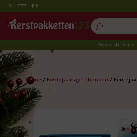


U
Kerstpakketten
Home
/
Eindejaarsgeschenken
/ Eindeja