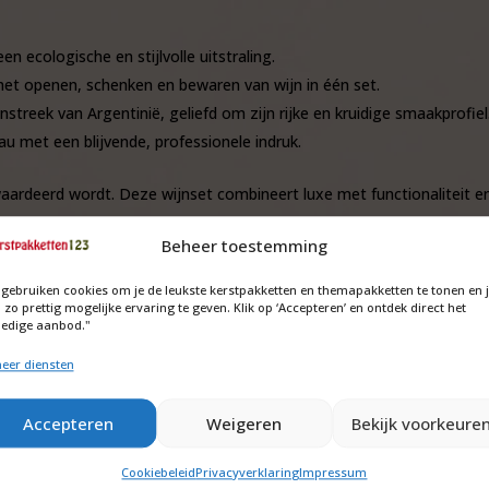
 ecologische en stijlvolle uitstraling.
 het openen, schenken en bewaren van wijn in één set.
treek van Argentinië, geliefd om zijn rijke en kruidige smaakprofiel
u met een blijvende, professionele indruk.
aardeerd wordt. Deze wijnset combineert luxe met functionaliteit en
jzen? Neem dan
contact
met ons op.
Beheer toestemming
 gebruiken cookies om je de leukste kerstpakketten en themapakketten te tonen en 
 zo prettig mogelijke ervaring te geven. Klik op ‘Accepteren’ en ontdek direct het
ledige aanbod."
eer diensten
Accepteren
Weigeren
Bekijk voorkeure
Cookiebeleid
Privacyverklaring
Impressum