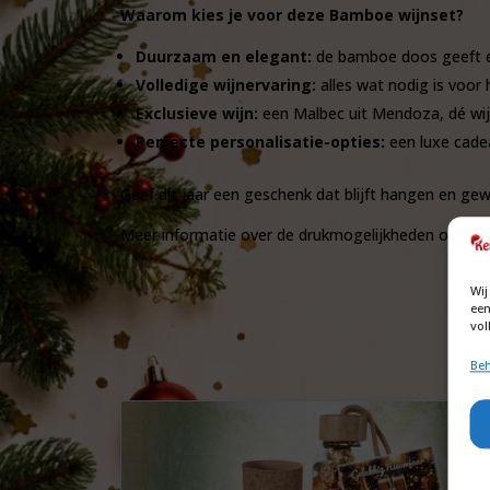
Waarom kies je voor deze Bamboe wijnset?
Duurzaam en elegant:
de bamboe doos geeft een
Volledige wijnervaring:
alles wat nodig is voor
Exclusieve wijn:
een Malbec uit Mendoza, dé wijns
Perfecte personalisatie-opties:
een luxe cadea
Geef dit jaar een geschenk dat blijft hangen en gew
Meer informatie over de drukmogelijkheden of pri
Wij
een
vol
Beh