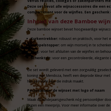
Verras relaties, collega’s of zakenpartners 
Deze set bevat alle wijnaccessoires die een e
compartiment voor de wijnfles. Een geschenk da
Inhoud van deze Bamboe wijn
Deze bamboe wijnset bevat hoogwaardige wijnacces
Kurkentrekker:
robuust en praktisch, voor het 
Druppelstopper:
om wijn morsvrij in te schenke
Plug:
voor het afsluiten van de wijnfles en beho
Schenktuit:
voor een gecontroleerde, elegante i
De set wordt geleverd met een zorgvuldig geselec
koning van Mendoza, heeft een dieprode kleur met e
het een volle wijn die indruk maakt.
Personaliseer de wijnset met logo of naam
Maak dit eindejaarsgeschenk nóg persoonlijker doo
tegen een meerprijs. Voor meer informatie over de 