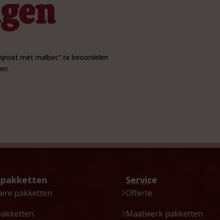
ngen
jnset met malbec” te beoordelen
en.
tpakketten
Service
aire pakketten
Offerte
pakketten
Maatwerk pakketten