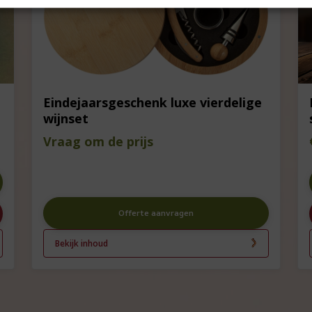
Eindejaarsgeschenk luxe vierdelige
wijnset
Vraag om de prijs
Offerte aanvragen
Bekijk inhoud