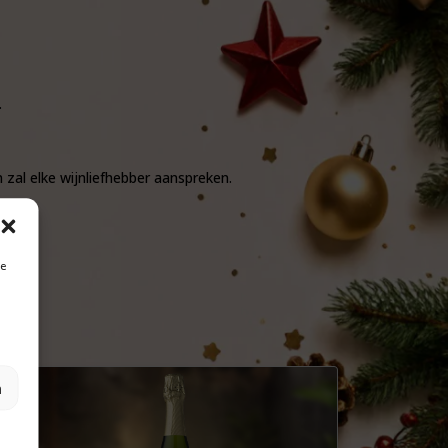
.
 zal elke wijnliefhebber aanspreken.
je
n