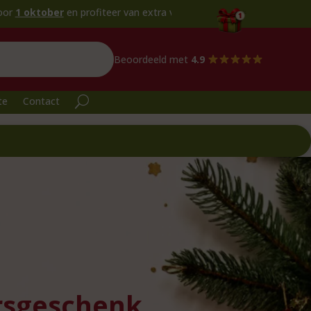
er
en profiteer van extra voordeel!
Beoordeeld met
4.9
te
Contact
rsgeschenk