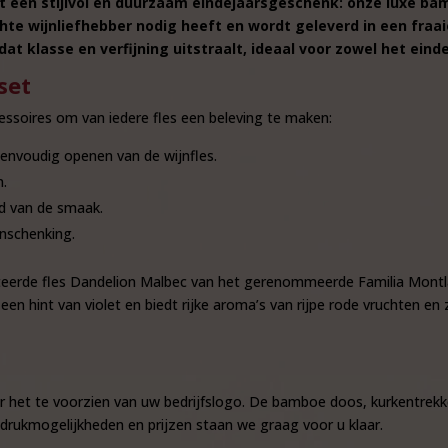
met een stijlvol en duurzaam eindejaarsgeschenk: onze luxe b
chte wijnliefhebber nodig heeft en wordt geleverd in een fra
t klasse en verfijning uitstraalt, ideaal voor zowel het eind
set
soires om van iedere fles een beleving te maken:
eenvoudig openen van de wijnfles.
n.
ud van de smaak.
nschenking.
teerde fles
Dandelion Malbec
van het gerenommeerde
Familia Montl
en hint van violet en biedt rijke aroma’s van rijpe rode vruchten e
r het te voorzien van uw bedrijfslogo. De bamboe doos, kurkentrekk
drukmogelijkheden en prijzen staan we graag voor u klaar.