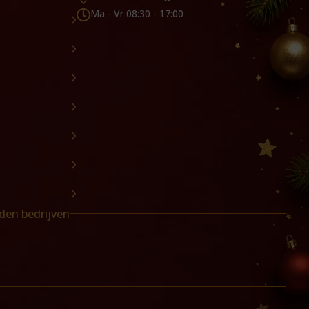
Ma - Vr 08:30 - 17:00

den bedrijven