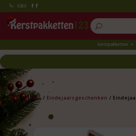


U
Kerstpakketten
Home
/
Eindejaarsgeschenken
/ Eindeja