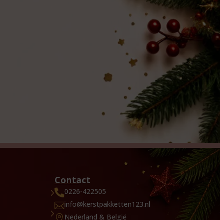
Contact
0226-422505

info@kerstpakketten123.nl

Nederland & België
