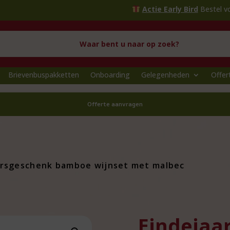
Actie Early Bird
Bestel voor
1 oktob
Brievenbuspakketten
Onboarding
Gelegenheden
Offer
Offerte aanvragen
arsgeschenk bamboe wijnset met malbec
Eindejaa