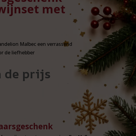
ijnset met
ndelion Malbec een verrassend
r de liefhebber
 de prijs
jaarsgeschenk