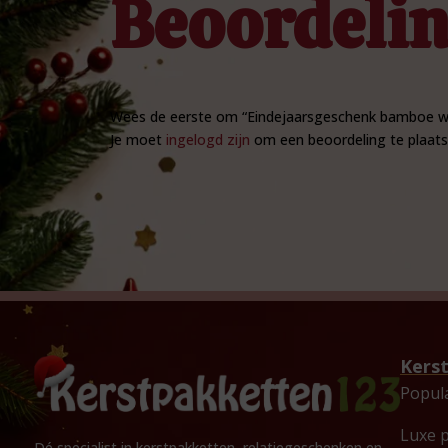
Beoordeli
Wees de eerste om “Eindejaarsgeschenk bamboe wi
Je moet
ingelogd zijn
om een beoordeling te plaats
Kers
Popul
Luxe 
Dé specialist in kerstpakketten, relatiegeschenken en