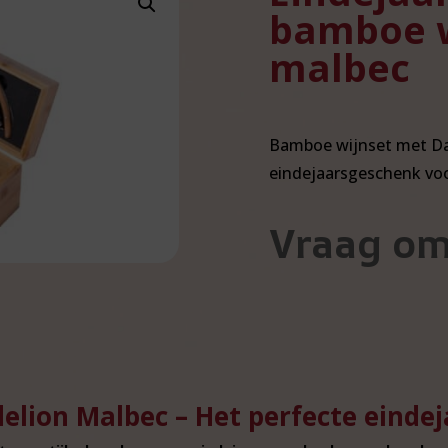
bamboe w
malbec
Bamboe wijnset met Da
eindejaarsgeschenk voo
Vraag om
lion Malbec – Het perfecte einde