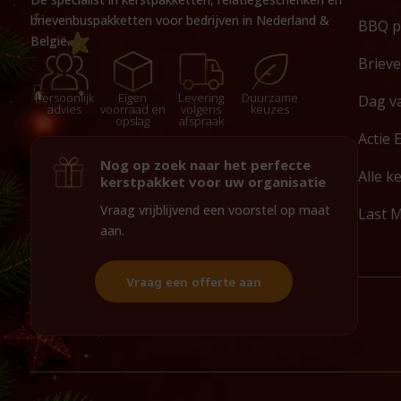
brievenbuspakketten voor bedrijven in Nederland &
BBQ p
België.
Briev
Persoonlijk
Eigen
Levering
Duurzame
Dag v
advies
voorraad en
volgens
keuzes
opslag
afspraak
Actie 
Nog op zoek naar het perfecte
Alle k
kerstpakket voor uw organisatie
Vraag vrijblijvend een voorstel op maat
Last 
aan.
Vraag een offerte aan