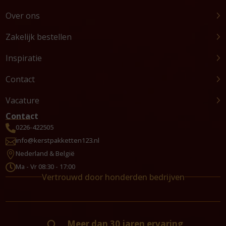
Over ons
Zakelijk bestellen
Inspiratie
Contact
Vacature
Contact
0226-422505

info@kerstpakketten123.nl

Nederland & België

Ma - Vr 08:30 - 17:00

Vertrouwd door honderden bedrijven
Meer dan 30 jaren ervaring