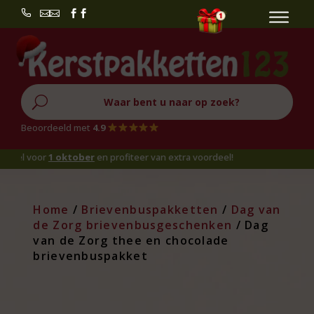


U
Beoordeeld met
4.9
 voor
1 oktober
en profiteer van extra voordeel!
Home
/
Brievenbuspakketten
/
Dag van
de Zorg brievenbusgeschenken
/ Dag
van de Zorg thee en chocolade
brievenbuspakket