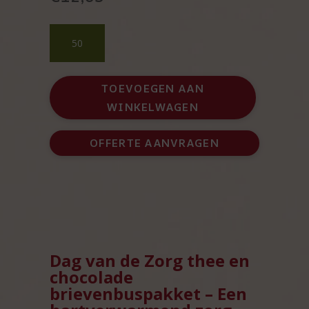
Dag
van
de
Zorg
TOEVOEGEN AAN
thee
WINKELWAGEN
en
chocolade
brievenbuspakket
OFFERTE AANVRAGEN
aantal
Dag van de Zorg thee en
chocolade
brievenbuspakket – Een