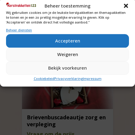
Beheer toestemming
verzendkosten naar 1 adres in Nederland
(begane grond)
Wij gebruiken cookies om je de leukste kerstpakketten en themapakketten
te tonen en je een zo prettig mogelijke ervaring te geven. Klik op
‘Accepteren’ en ontdek direct het volledige aanbod."
Beheer diensten
Accepteren
Weigeren
Bekijk voorkeuren
Cookiebeleid
Privacyverklaring
Impressum
Brievenbuscadeautje zorg en
verpleging
Vraag om de prijs