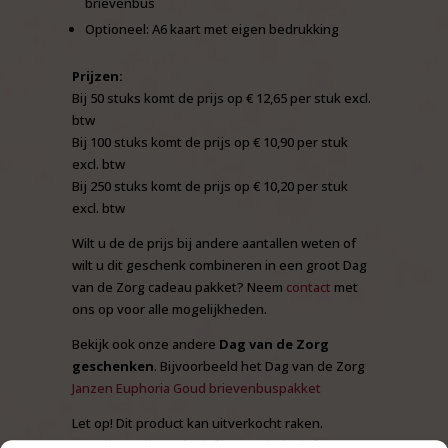
brievenbus
Optioneel: A6 kaart met eigen bedrukking
Prijzen:
Bij 50 stuks komt de prijs op € 12,65 per stuk excl.
btw
Bij 100 stuks komt de prijs op € 10,90 per stuk
excl. btw
Bij 250 stuks komt de prijs op € 10,20 per stuk
excl. btw
Wilt u de de prijs bij andere aantallen weten of
wilt u dit geschenk combineren in een groot Dag
van de Zorg cadeau pakket? Neem
contact
met
ons op voor alle mogelijkheden.
Bekijk ook onze andere
Dag van de Zorg
geschenken
. Bijvoorbeeld het Dag van de Zorg
Janzen Euphoria Goud brievenbuspakket
Let op! Dit product kan uitverkocht raken.
De prijzen zijn exclusief btw en inclusief