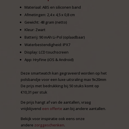
Materiaal: ABS en siliconen band
Afmetingen: 2,4 x 4,5 x 0,8 cm
Gewicht: 48 gram (netto)
Kleur: Zwart
Batterij: 90 mAh Li-Pol (oplaadbaar)
Waterbestendigheid: IPX7
Display: LCD touchscreen
App: HryFine (iOS & Android)
Deze smartwatch kan gegraveerd worden op het
polsbandje voor een luxe uitsraling max 9x20mm
De prijs met bedrukking bij 50 stuks komt op
€10,31 per stuk
De prijs hangt af van de aantallen, vraag
vriijblijvend
een offerte
aan bij andere aantallen.
Bekijk voor inspiratie ook eens onze
andere
zorggeschenken
.