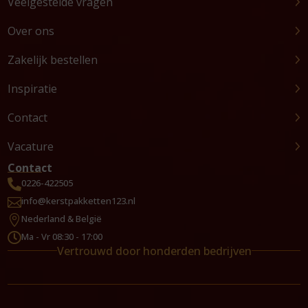
Veelgestelde vragen
Over ons
Zakelijk bestellen
Inspiratie
Contact
Vacature
Contact
0226-422505

info@kerstpakketten123.nl

Nederland & België

Ma - Vr 08:30 - 17:00

Vertrouwd door honderden bedrijven