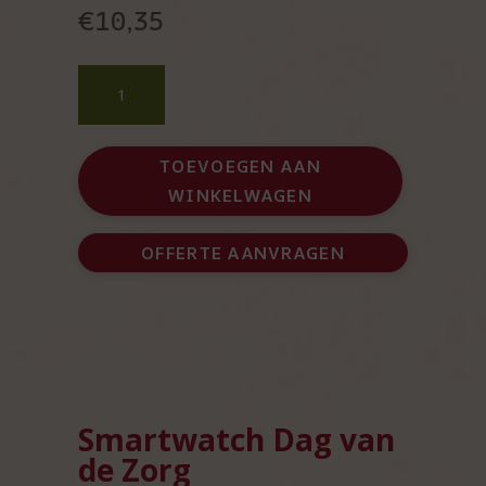
€
10,35
Dag
van
de
zorg
TOEVOEGEN AAN
smartwatch
WINKELWAGEN
aantal
OFFERTE AANVRAGEN
Smartwatch Dag van
de Zorg