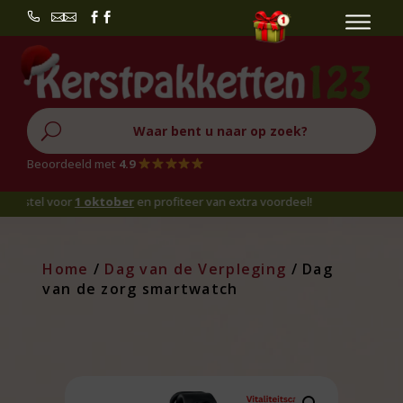


U
Beoordeeld met
4.9
tel voor
1 oktober
en profiteer van extra voordeel!
Home
/
Dag van de Verpleging
/ Dag
van de zorg smartwatch