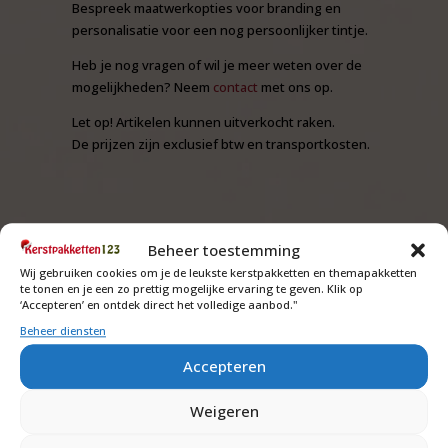
Bespreek maatwerkopties voor branding en
personalisatie voor een nog persoonlijker tintje.
Heb je nog vragen of wil je meer weten over de
mogelijkheden? Neem
contact
met ons op.
Let op! Artikelen kunnen uitverkocht raken.
De prijzen zijn exclusief btw en transportkosten.
Beheer toestemming
Wij gebruiken cookies om je de leukste kerstpakketten en themapakketten
te tonen en je een zo prettig mogelijke ervaring te geven. Klik op
‘Accepteren’ en ontdek direct het volledige aanbod."
Beheer diensten
Accepteren
Weigeren