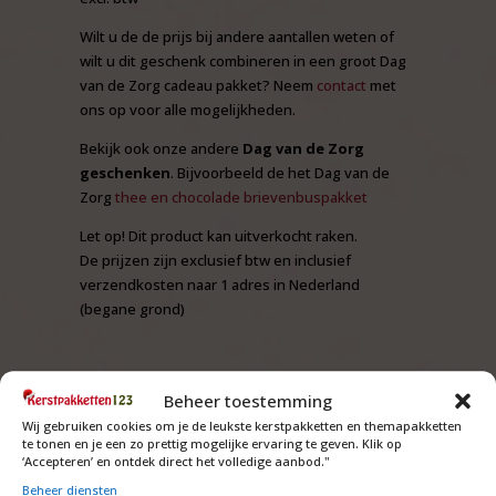
Wilt u de de prijs bij andere aantallen weten of
wilt u dit geschenk combineren in een groot Dag
van de Zorg cadeau pakket? Neem
contact
met
ons op voor alle mogelijkheden.
Bekijk ook onze andere
Dag van de Zorg
geschenken
. Bijvoorbeeld de het Dag van de
Zorg
thee en chocolade brievenbuspakket
Let op! Dit product kan uitverkocht raken.
De prijzen zijn exclusief btw en inclusief
verzendkosten naar 1 adres in Nederland
(begane grond)
Beheer toestemming
Wij gebruiken cookies om je de leukste kerstpakketten en themapakketten
te tonen en je een zo prettig mogelijke ervaring te geven. Klik op
‘Accepteren’ en ontdek direct het volledige aanbod."
Beheer diensten