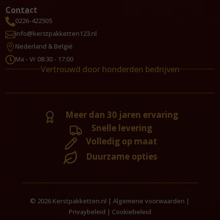
Contact
0226-422505

info@kerstpakketten123.nl

Nederland & België

Ma - Vr 08:30 - 17:00

Vertrouwd door honderden bedrijven
Meer dan 30 jaren ervaring
Snelle levering
Volledig op maat
Duurzame opties
© 2026 Kerstpakketten.nl |
Algemene voorwaarden
|
Privaybeleid
|
Cookiebeleid