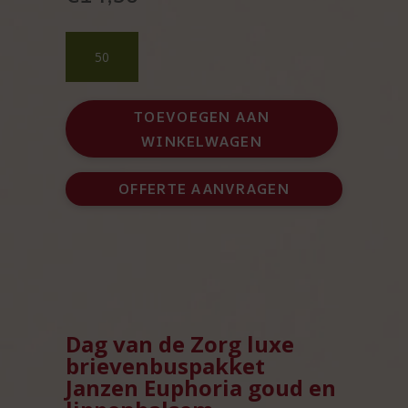
Dag
van
de
Zorg
TOEVOEGEN AAN
luxe
WINKELWAGEN
brievenbuspakket
Janzen
Euphoria
OFFERTE AANVRAGEN
goud
aantal
Dag van de Zorg luxe
brievenbuspakket
Janzen Euphoria goud en