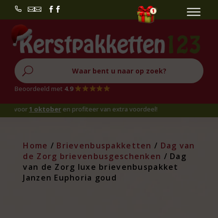


U
Beoordeeld met
4.9
voor
1 oktober
en profiteer van extra voordeel!
Home
/
Brievenbuspakketten
/
Dag van
de Zorg brievenbusgeschenken
/ Dag
van de Zorg luxe brievenbuspakket
Janzen Euphoria goud