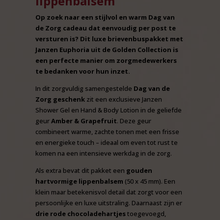
lippenbalsem
Op zoek naar een stijlvol en warm Dag van
de Zorg cadeau dat eenvoudig per post te
versturen is? Dit luxe brievenbuspakket met
Janzen Euphoria uit de Golden Collection is
een perfecte manier om zorgmedewerkers
te bedanken voor hun inzet.
In dit zorgvuldig samengestelde
Dag van de
Zorg geschenk
zit een exclusieve Janzen
Shower Gel en Hand & Body Lotion in de geliefde
geur
Amber & Grapefruit
. Deze geur
combineert warme, zachte tonen met een frisse
en energieke touch – ideaal om even tot rust te
komen na een intensieve werkdag in de zorg.
Als extra bevat dit pakket een
gouden
hartvormige lippenbalsem
(50 x 45 mm). Een
klein maar betekenisvol detail dat zorgt voor een
persoonlijke en luxe uitstraling. Daarnaast zijn er
drie rode chocoladehartjes
toegevoegd,