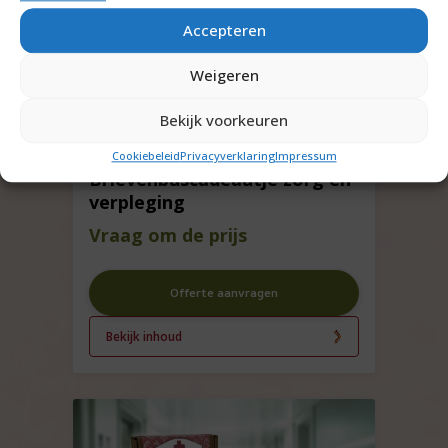
Accepteren
Weigeren
Bekijk voorkeuren
Cookiebeleid
Privacyverklaring
Impressum
Brievenbuscadeautje zorg en
verpleging
Vraag om de prijs
Offerte aanvragen
Bekijk inhoud