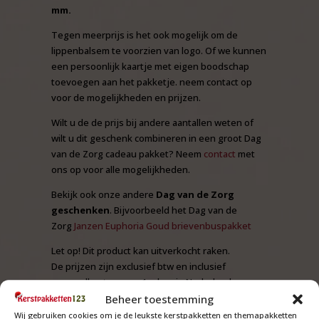
mm.
Tegen meerprijs is het ook mogelijk om de
lippenbalsem te voorzien van logo. Of we kunnen
een persoonlijk kaartje met eigen boodschap
toevoegen aan het pakketje. neem contact op
voor de mogelijkheden en prijzen.
Wilt u de de prijs bij andere aantallen weten of
wilt u dit geschenk combineren in een groot Dag
van de Zorg cadeau pakket? Neem
contact
met
ons op voor alle mogelijkheden.
Bekijk ook onze andere
Dag van de Zorg
geschenken
. Bijvoorbeeld het Dag van de
Zorg
Janzen Euphoria Goud brievenbuspakket
Let op! Dit product kan uitverkocht raken.
De prijzen zijn exclusief btw en inclusief
verzendkosten naar 1 adres in Nederland
(begane grond)
Beheer toestemming
Wij gebruiken cookies om je de leukste kerstpakketten en themapakketten