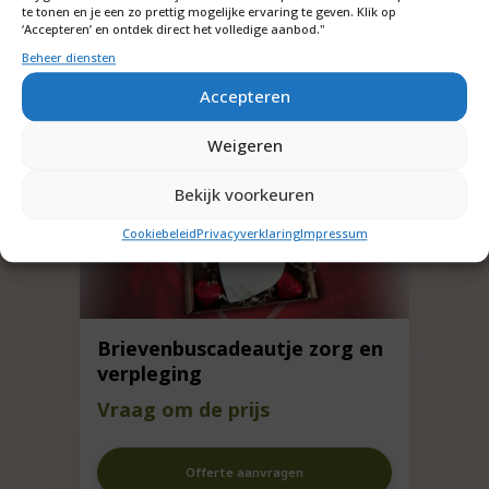
te tonen en je een zo prettig mogelijke ervaring te geven. Klik op
‘Accepteren’ en ontdek direct het volledige aanbod."
Beheer diensten
Accepteren
Weigeren
Bekijk voorkeuren
Cookiebeleid
Privacyverklaring
Impressum
Brievenbuscadeautje zorg en
verpleging
Vraag om de prijs
Offerte aanvragen