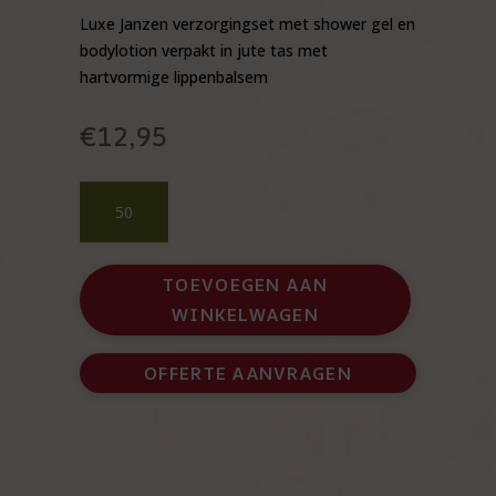
Luxe Janzen verzorgingset met shower gel en
bodylotion verpakt in jute tas met
hartvormige lippenbalsem
€
12,95
Dag
van
de
Zorg
TOEVOEGEN AAN
cadeau
WINKELWAGEN
Janzen
Euphoria
met
OFFERTE AANVRAGEN
lippenbalsem
in
jute
zakje
aantal