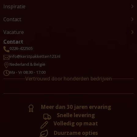
Inspiratie
Contact
Vacature
Contact
0226-422505

info@kerstpakketten123.nl

Nederland & België

Ma - Vr 08:30 - 17:00

Vertrouwd door honderden bedrijven
Meer dan 30 jaren ervaring
Snelle levering
Volledig op maat
Duurzame opties