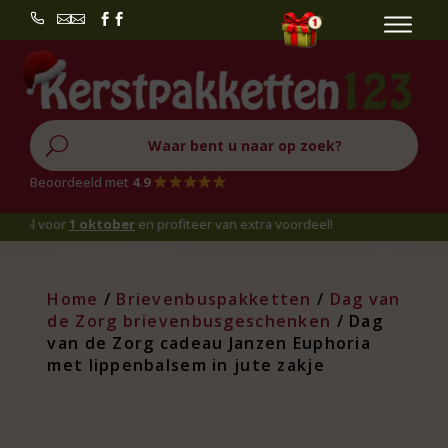


U
Beoordeeld met
4.9
 voor
1 oktober
en profiteer van extra voordeel!
Home
/
Brievenbuspakketten
/
Dag van
de Zorg brievenbusgeschenken
/ Dag
van de Zorg cadeau Janzen Euphoria
met lippenbalsem in jute zakje