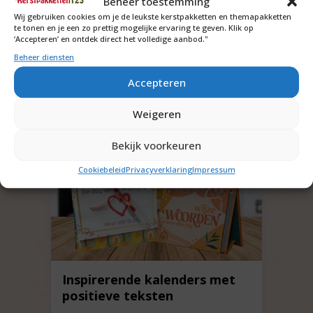
Beheer toestemming
Let op artikelen kunnen uitverkocht raken.
Wij gebruiken cookies om je de leukste kerstpakketten en themapakketten
De prijzen zijn excl btw en eventueel
te tonen en je een zo prettig mogelijke ervaring te geven. Klik op
verzendkosten.
‘Accepteren’ en ontdek direct het volledige aanbod."
Beheer diensten
Accepteren
Weigeren
Bekijk voorkeuren
Cookiebeleid
Privacyverklaring
Impressum
Inspirerende kalenders met
positieve teksten