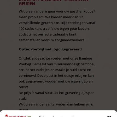
GEUREN
Wilt u een andere geur voor uw geschenkdoos?
Geen probleem! We bieden meer dan 12
verschillende geuren aan. Bij bestellingen vanaf
100 stuks kunt u zelfs uw eigen geur kiezen,
zodat u het perfecte cadeautje kunt
samenstellen voor uw zorgmedewerkers.
Optie: voetvijl met logo gegraveerd
Ontdek zijdezachte voeten met onze Bamboe
Voetvijl. Gemaakt van milieuvriendelijk bamboe,
scrubt het zachtjes en maakt je huid zacht en
vernieuwd. Deze past in het duisje erbij en kan
ook gegraveerd worden met uw eigen logo en
tekst!
De prijs is vanaf 50 stuks incl gravering 2,75 per
stuk.
Wilt u een ander aantal weten dan helpen wij u
graag.