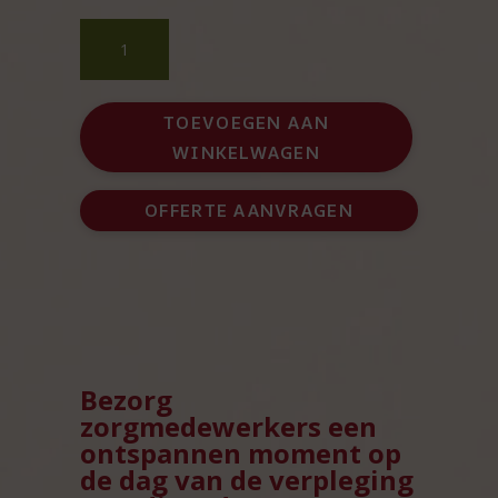
Dag
van
de
verpleging
TOEVOEGEN AAN
ontspannend
WINKELWAGEN
geschenk
aantal
OFFERTE AANVRAGEN
Bezorg
zorgmedewerkers een
ontspannen moment op
de dag van de verpleging