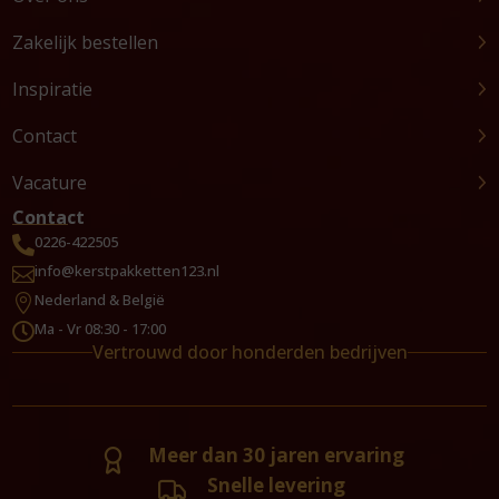
Zakelijk bestellen
Inspiratie
Contact
Vacature
Contact
0226-422505

info@kerstpakketten123.nl

Nederland & België

Ma - Vr 08:30 - 17:00

Vertrouwd door honderden bedrijven
Meer dan 30 jaren ervaring
Snelle levering