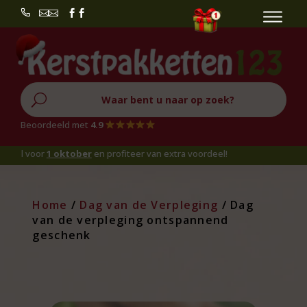


U
Beoordeeld met
4.9
 voor
1 oktober
en profiteer van extra voordeel!
Home
/
Dag van de Verpleging
/ Dag
van de verpleging ontspannend
geschenk