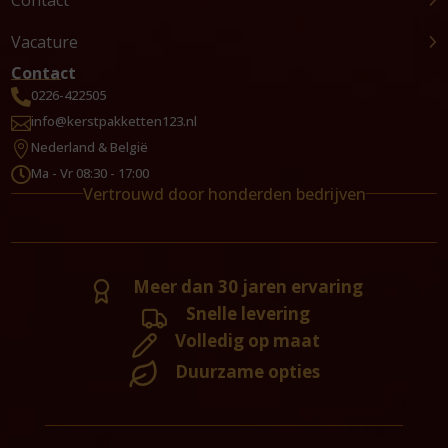
Vacature
Contact
0226-422505

info@kerstpakketten123.nl

Nederland & België

Ma - Vr 08:30 - 17:00

Vertrouwd door honderden bedrijven
Meer dan 30 jaren ervaring
Snelle levering
Volledig op maat
Duurzame opties