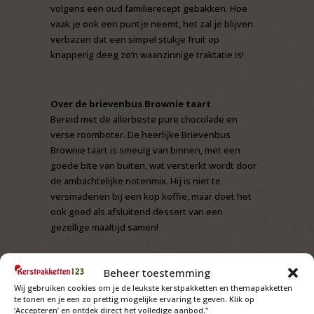
volgens een oud familierecept gebakken. Hoe
vaak je ook een puntje neemt, het zal je blijven
verbazen dat een simpel stukje fruit op
knapperig deeg zo’n waanzinnige traktatie is!
Over de brievenbus Brownie taart
Bereid met de allerbeste pure chocolade en
verse roomboter. De heerlijke Brievenbus
Brownie taart is smeuïg van binnen, met een
goede bite van buiten, wat versterkt wordt door
de ambachtelijke notenmix. Hij is niet te
versmadenen bij een kop koffie, maar doet het
ook goed als afsluitend dessert van een
gezellige maaltijd samen!
Over de brievenbus boterkoek
Beheer toestemming
De boterkoek is een echte Hollandse klassieker,
Wij gebruiken cookies om je de leukste kerstpakketten en themapakketten
volgens recept wat binnen de familie van
te tonen en je een zo prettig mogelijke ervaring te geven. Klik op
‘Accepteren’ en ontdek direct het volledige aanbod."
generatie op generatie is overgedragen. Met een