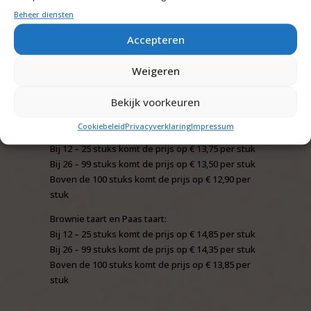
mix van 100% echte roomboter, suiker en
Beheer diensten
Zeeuwse bloem van de hoogste kwaliteit
Accepteren
ontstaat een koek die goudgeel uit de oven
glijdt.
Weigeren
Bekijk voorkeuren
Prijzen:
Cookiebeleid
Privacyverklaring
Impressum
Appeltaart en boterkoek:
Bij 12 – 25 stuks komt de prijs op € 13,75 per stuk
Bij 26 – 99 stuks komt de prijs op € 13,50 per stuk
Boven de 100 stuks komt de prijs op € 12,90 per
stuk
Brownie taart en Paas taart:
Bij 12 – 25 stuks komt de prijs op € 14,85 per stuk
Bij 26 – 99 stuks komt de prijs op € 14,35 per stuk
Boven de 100 stuks komt de prijs op € 13,85 per
stuk