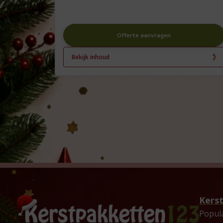
Offerte aanvragen
Bekijk inhoud
Kers
Popul