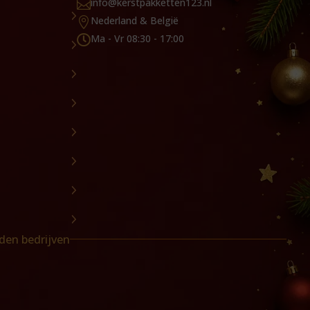
info@kerstpakketten123.nl

Nederland & België

Ma - Vr 08:30 - 17:00

den bedrijven