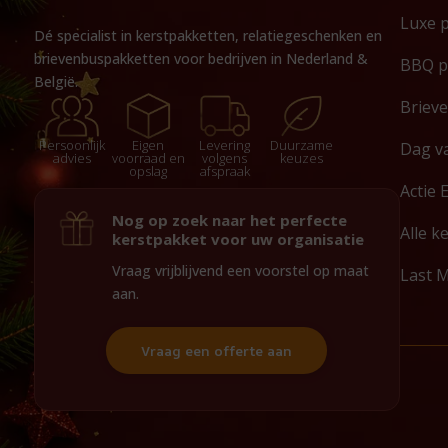
Luxe 
Dé specialist in kerstpakketten, relatiegeschenken en
brievenbuspakketten voor bedrijven in Nederland &
BBQ p
België.
Briev
Persoonlijk
Eigen
Levering
Duurzame
Dag v
advies
voorraad en
volgens
keuzes
opslag
afspraak
Actie 
Nog op zoek naar het perfecte
Alle k
kerstpakket voor uw organisatie
Vraag vrijblijvend een voorstel op maat
Last 
aan.
Vraag een offerte aan