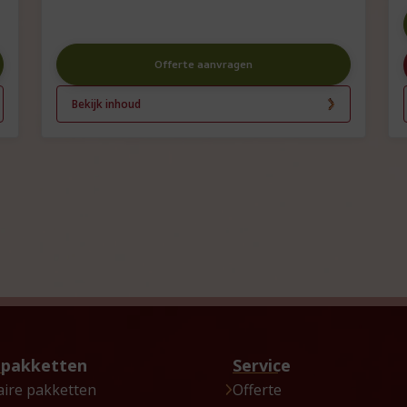
Offerte aanvragen
Bekijk inhoud
tpakketten
Service
aire pakketten
Offerte