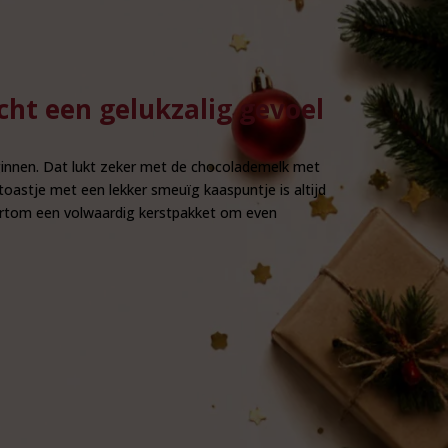
echt een gelukzalig gevoel
ginnen. Dat lukt zeker met de chocolademelk met
toastje met een lekker smeuïg kaaspuntje is altijd
 Kortom een volwaardig kerstpakket om even