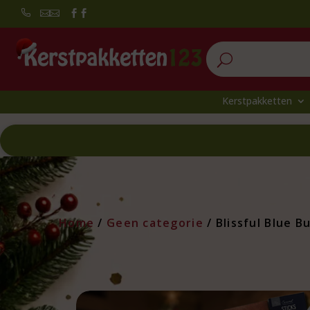


U
Kerstpakketten
Home
/
Geen categorie
/ Blissful Blue 