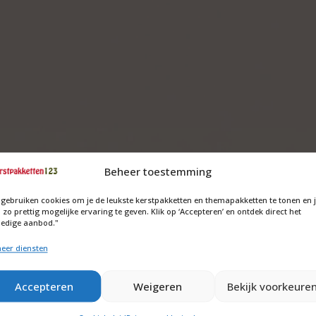
. Ook is het mogelijk om de inhoud aan te passen naar uw wens neem
Beheer toestemming
et wilt aanpassen houdt dan rekening met een levertijd van 2 à 3 we
en:
 gebruiken cookies om je de leukste kerstpakketten en themapakketten te tonen en 
 zo prettig mogelijke ervaring te geven. Klik op ‘Accepteren’ en ontdek direct het
heel de bezorging uit handen nemen en de pakketten laten thuisbezo
ledige aanbod."
e meerkosten voor thuisbezorgen inclusief verzekering komt op €7,
eer diensten
Accepteren
Weigeren
Bekijk voorkeure
en.