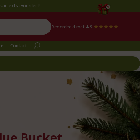
rdeel!
Beoordeeld met
4.9
te
Contact
Blue Bucket