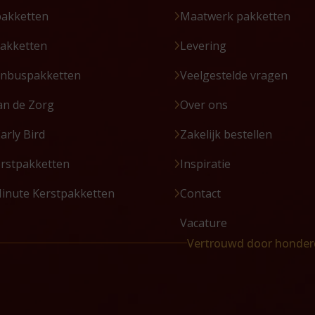
pakketten
Maatwerk pakketten
akketten
Levering
enbuspakketten
Veelgestelde vragen
an de Zorg
Over ons
Early Bird
Zakelijk bestellen
erstpakketten
Inspiratie
Minute Kerstpakketten
Contact
Vacature
Vertrouwd door honder