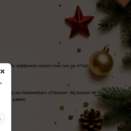
 hier vrijblijvend contact met ons op of bel
ken.
je
rgen bij uw medewerkers of klanten. Wij kunnen dit
25 per pakket.
n