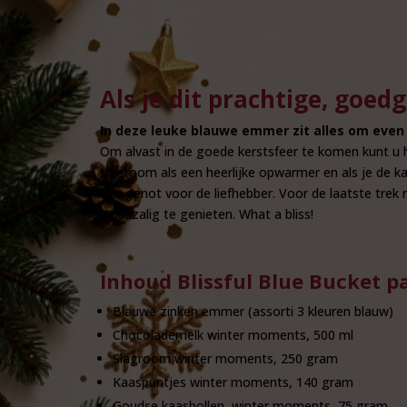
Als je dit prachtige, goed
In deze leuke blauwe emmer zit alles om even 
Om alvast in de goede kerstsfeer te komen kunt u
slagroom als een heerlijke opwarmer en als je de ka
een genot voor de liefhebber. Voor de laatste trek
gelukzalig te genieten. What a bliss!
Inhoud Blissful Blue Bucket p
Blauwe zinken emmer (assorti 3 kleuren blauw)
Chocolademelk winter moments, 500 ml
Slagroom winter moments, 250 gram
Kaaspuntjes winter moments, 140 gram
Goudse kaasbollen, winter moments, 75 gram