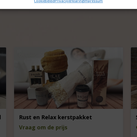
Cookiebeleid
Privacyverklaring
Impressum
d
Rust en Relax kerstpakket
Vraag om de prijs