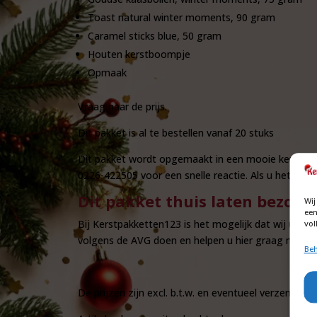
Toast natural winter moments, 90 gram
Caramel sticks blue, 50 gram
Houten kerstboompje
Opmaak
Vraag naar de prijs.
Dit pakket is al te bestellen vanaf 20 stuks
Dit pakket wordt opgemaakt in een mooie kerstdoos
0226-422505 voor een snelle reactie. Als u het pakk
Dit pakket thuis laten bezorg
Wij
een
Bij Kerstpakketten123 is het mogelijk dat wij u ge
vol
volgens de AVG doen en helpen u hier graag mee. D
Beh
De prijzen zijn excl. b.t.w. en eventueel verzendkost