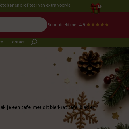
teer van extra voordeel!
Beoordeeld met
4.9
te
Contact
 je een tafel met dit bierkrat tafel blad en