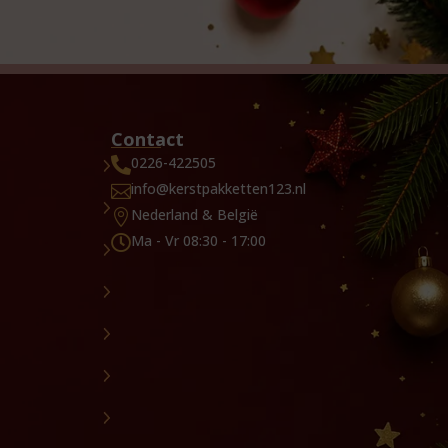
Contact
0226-422505

info@kerstpakketten123.nl

Nederland & België

Ma - Vr 08:30 - 17:00
