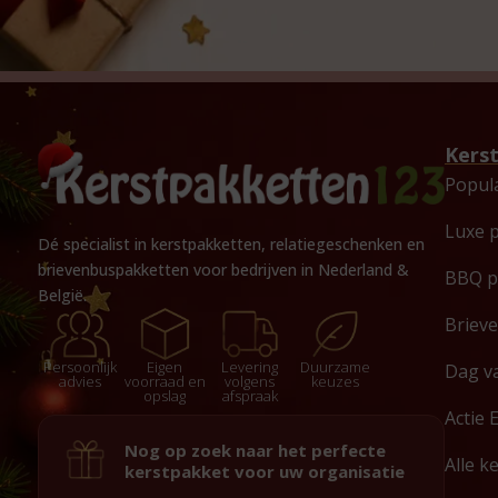
Kers
Popul
Luxe 
Dé specialist in kerstpakketten, relatiegeschenken en
brievenbuspakketten voor bedrijven in Nederland &
BBQ p
België.
Briev
Persoonlijk
Eigen
Levering
Duurzame
Dag v
advies
voorraad en
volgens
keuzes
opslag
afspraak
Actie 
Nog op zoek naar het perfecte
Alle k
kerstpakket voor uw organisatie