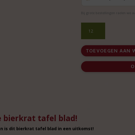
Bij grote bestellingen raden we 
Bierkrat
tafel
blad
voor
TOEVOEGEN AAN 
gezelligheid
en
O
gemak
aantal
 bierkrat tafel blad!
 is dit bierkrat tafel blad in een uitkomst!