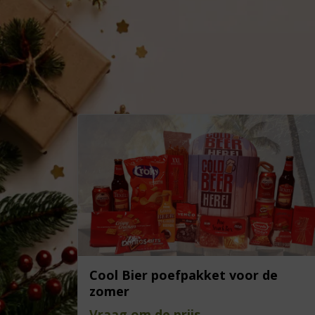
Cool Bier poefpakket voor de
zomer
Vraag om de prijs