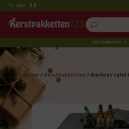


U
Kerstpakketten
Home
/
Kerstpakketten
/ Bierkrat tafel