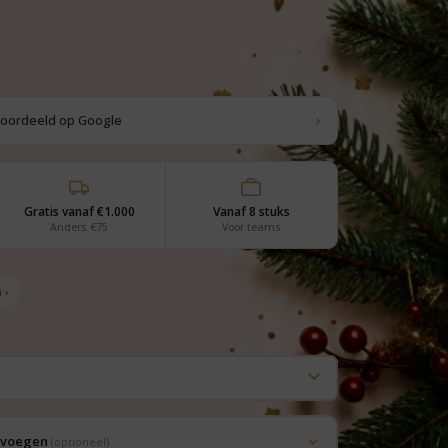
›
eoordeeld op Google
Gratis vanaf €1.000
Vanaf 8 stuks
Anders €75
Voor teams
 ›
oevoegen
(optioneel)