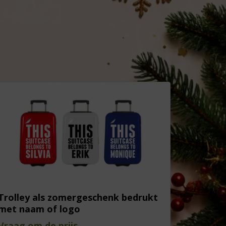
Trolley als zomergeschenk bedrukt
met naam of logo
Vraag om de prijs