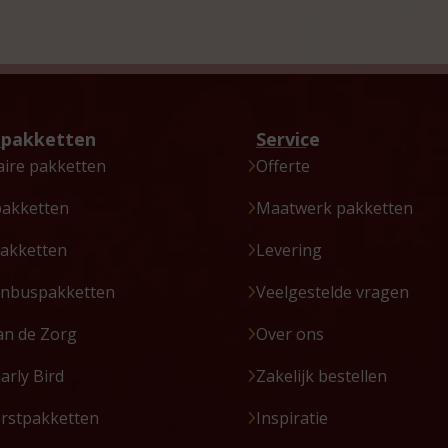
tpakketten
Service
aire pakketten
Offerte
pakketten
Maatwerk pakketten
akketten
Levering
enbuspakketten
Veelgestelde vragen
an de Zorg
Over ons
Early Bird
Zakelijk bestellen
erstpakketten
Inspiratie