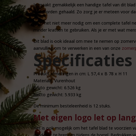
Je maakt gemakkelijk een handige tafel van dit bla
krat worden gehaald. Zo zorg je er meteen voor dat ie
Zo is het niet meer nodig om een complete tafel ne
minder kratten te gebruiken. Als je er met wat mense
Dit blad is ook ideaal om mee te nemen op zomerva
aanvulling om te verwerken in een van onze
zomerp
Specificaties
Product afmetingen in cm: L 57,4 x B 78 x H 11
Materiaal: Vurenhout
Bruto gewicht: 6.526 kg
Netto gewicht: 5.933 kg
De minimum besteleenheid is 12 stuks.
Met eigen logo let op lang
Het is ook mogelijk om het tafel blad te voorzien 
aandacht te brengen tijdens de borrel. Bedrukken 