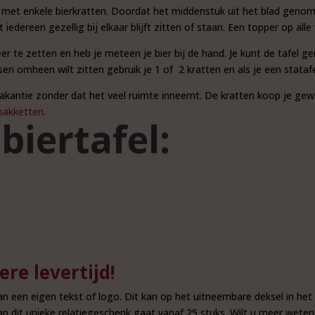
d met enkele bierkratten. Doordat het middenstuk uit het blad genom
dereen gezellig bij elkaar blijft zitten of staan. Een topper op alle 
er te zetten en heb je meteen je bier bij de hand. Je kunt de tafel 
n omheen wilt zitten gebruik je 1 of 2 kratten en als je een statafel
kantie zonder dat het veel ruimte inneemt. De kratten koop je gew
akketten
.
 biertafel:
ere levertijd!
van een eigen tekst of logo. Dit kan op het uitneembare deksel in h
van dit unieke relatiegeschenk gaat vanaf 25 stuks. Wilt u meer we