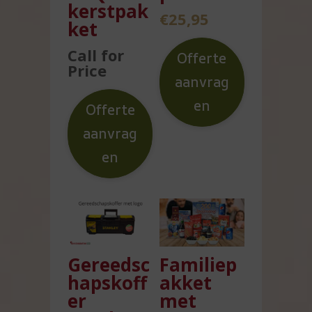
kerstpak
€
25,95
ket
Call for
Offerte
Price
aanvrag
en
Offerte
aanvrag
en
Gereedsc
Familiep
hapskoff
akket
er
met