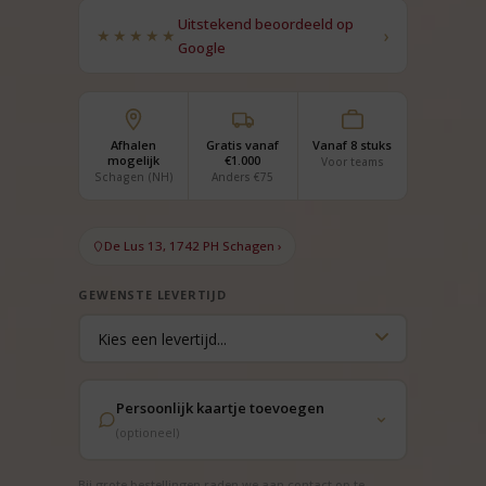
Uitstekend beoordeeld op
›
★★★★★
Google
Afhalen
Gratis vanaf
Vanaf 8 stuks
mogelijk
€1.000
Voor teams
Schagen (NH)
Anders €75
De Lus 13, 1742 PH Schagen ›
GEWENSTE LEVERTIJD
Persoonlijk kaartje toevoegen
(optioneel)
Bij grote bestellingen raden we aan contact op te