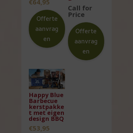
€
64,95
Call for
Price
Offerte
aanvrag
Offerte
en
aanvrag
en
Happy Blue
Barbecue
kerstpakke
t met eigen
design BBQ
€
53,95