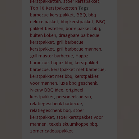
kerstpakketten
,
stoer kerstpakket
,
Top 10 Kerstpakketten
Tags:
barbecue kerstpakket
,
BBQ
,
bbq
deluxe pakket
,
bbq kerstpakket
,
BBQ
pakket bestellen
,
borrelpakket bbq
,
buiten koken
,
draagbare barbecue
kerstpakket
,
grill barbecue
kerstpakket
,
grill barbecue mannen
,
grill master barbecue
,
Happz
barbecue
,
happz bbq
,
kerstpakket
barbecue
,
kerstpakket met barbecue
,
kerstpakket met bbq
,
kerstpakket
voor mannen
,
luxe bbq geschenk
,
Nieuw BBQ idee
,
origineel
kerstpakket
,
personeelcadeau
,
relatiegeschenk barbecue
,
relatiegeschenk bbq
,
stoer
kerstpakket
,
stoer kerstpakket voor
mannen
,
texels skuumkoppe bbq
,
zomer cadeaupakket