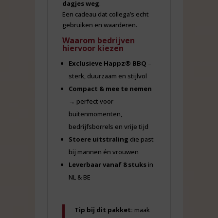
dagjes weg
.
Een cadeau dat collega’s
echt
gebruiken en waarderen.
Waarom bedrijven
hiervoor kiezen
Exclusieve Happz® BBQ
–
sterk, duurzaam en stijlvol
Compact & mee te nemen
→ perfect voor
buitenmomenten,
bedrijfsborrels en vrije tijd
Stoere uitstraling
die past
bij mannen én vrouwen
Leverbaar vanaf 8 stuks
in
NL & BE
Tip bij dit pakket:
maak