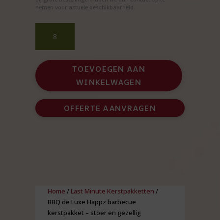
nemen voor actuele beschikbaarheid.
BBQ
de
Luxe
Happz
TOEVOEGEN AAN
barbecue
WINKELWAGEN
kerstpakket
–
stoer
OFFERTE AANVRAGEN
en
gezellig
aantal
Home
/
Last Minute Kerstpakketten
/
BBQ de Luxe Happz barbecue
kerstpakket – stoer en gezellig