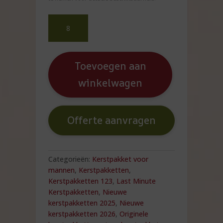
BBQ
de
Luxe
Happz
barbecue
Toevoegen aan
kerstpakket
winkelwagen
–
stoer
en
gezellig
Offerte aanvragen
aantal
Categorieën:
Kerstpakket voor
mannen
,
Kerstpakketten
,
Kerstpakketten 123
,
Last Minute
Kerstpakketten
,
Nieuwe
kerstpakketten 2025
,
Nieuwe
kerstpakketten 2026
,
Originele