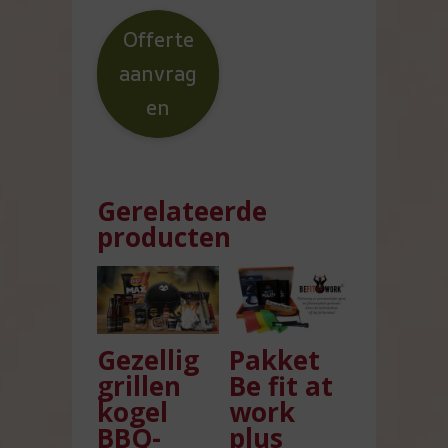
Offerte
aanvrag
en
Gerelateerde
producten
Gezellig
Pakket
grillen
Be fit at
kogel
work
BBQ-
plus