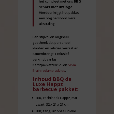
het compleet met ons
BBQ
schort met uw logo
.
Hierdoor krijgt het pakket
een nóg persoonlijkere
uitstraling.
Een stijlvol en origineel
geschenk dat personeel,
klanten en relaties verrast én
samenbrengt. Exclusief
verkrijgbaar bij
Kerstpakketten123 en
Silvia
Bruin reclame-advies
.
Inhoud BBQ de
Luxe Happz
barbecue pakket:
BBQ rechthoek Happz, mat
zwart, 32 x 21 x 21 cm,
BBQ tang, uit onze unieke