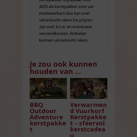
2025 als kerstpakket voor uw
medewerkers dus kan snel
uitverkocht raken
De prijzen
zijn excl. b.t.w. en eventueel
verzendkosten.
Artikelen
kunnen uitverkocht raken.
Je zou ook kunnen
houden van …
Verwarmen
BBQ
d Vuurkorf
Outdoor
Kerstpakke
Adventure
t – sfeervol
kerstpakke
kerstcadea
t
u