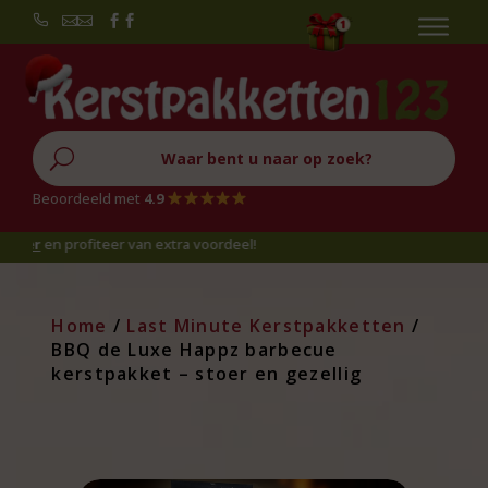


U
Beoordeeld met
4.9
fiteer van extra voordeel!
Home
/
Last Minute Kerstpakketten
/
BBQ de Luxe Happz barbecue
kerstpakket – stoer en gezellig