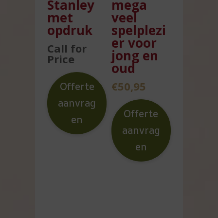
Stanley
mega
met
veel
opdruk
spelplezi
er voor
Call for
jong en
Price
oud
€
50,95
Offerte
aanvrag
Offerte
en
aanvrag
en