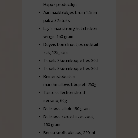
Happz productlijn
Aanmaakblokjes bruin 14mm
pak a 32 stuks
Lay's max strong hot chicken
wings, 150 gram
Duyvis borrelnootjes cocktail
zak, 125gram
Texels Skuumkoppe fles 30cl
Texels Skuumkoppe fles 30cl
Binnenstebuiten
marshmallows bbq set, 250g
Taste collection sliced
serrano, 60g
Delizioso allioli, 130 gram
Delizioso scrocchi zeezout,
150 gram
Remia knoflooksaus, 250 ml