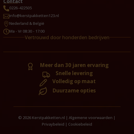
Contact
0226-422505

info@kerstpakketten123.nl

Nederland & België

Ma - Vr 08:30 - 17:00

Vertrouwd door honderden bedrijven
Meer dan 30 jaren ervaring
Snelle levering
Volledig op maat
Duurzame opties
© 2026 Kerstpakketten.nl |
Algemene voorwaarden
|
Privaybeleid
|
Cookiebeleid