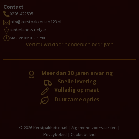
Contact
0226-422505

info@kerstpakketten123.nl

Nederland & België

Ma - Vr 08:30 - 17:00

Vertrouwd door honderden bedrijven
Meer dan 30 jaren ervaring
Snelle levering
Volledig op maat
Duurzame opties
© 2026 Kerstpakketten.nl |
Algemene voorwaarden
|
Privaybeleid
|
Cookiebeleid