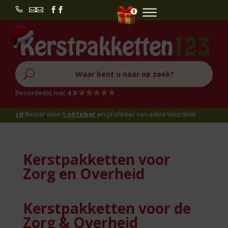


U
Beoordeeld met
4.9
ird
Bestel voor
1 oktober
en profiteer van extra voordeel!
Kerstpakketten voor
Zorg en Overheid
Kerstpakketten voor de
Zorg & Overheid