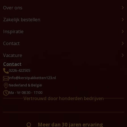
Over ons
Zakelijk bestellen
Inspiratie
Contact
Vacature
Contact
0226-422505

info@kerstpakketten123.nl

Nederland & België

Ma - Vr 08:30 - 17:00

Vertrouwd door honderden bedrijven
Meer dan 30 jaren ervaring