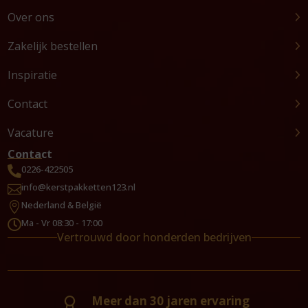
Over ons
Zakelijk bestellen
Inspiratie
Contact
Vacature
Contact
0226-422505

info@kerstpakketten123.nl

Nederland & België

Ma - Vr 08:30 - 17:00

Vertrouwd door honderden bedrijven
Meer dan 30 jaren ervaring