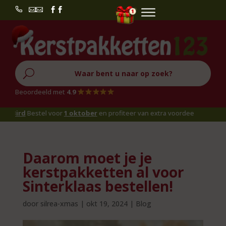


U
Beoordeeld met
4.9
Bird
Bestel voor
1 oktober
en profiteer van extra voordeel!
Daarom moet je je
kerstpakketten al voor
Sinterklaas bestellen!
door
silrea-xmas
|
okt 19, 2024
|
Blog