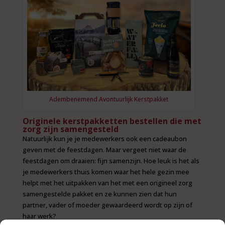
Adembenemend Avontuurlijk Kerstpakket
Originele kerstpakketten bestellen die met
zorg zijn samengesteld
Natuurlijk kun je je medewerkers ook een cadeaubon
geven met de feestdagen. Maar vergeet niet waar de
feestdagen om draaien: fijn samenzijn. Hoe leuk is het als
je medewerkers thuis komen waar het hele gezin mee
helpt met het uitpakken van het met een origineel zorg
samengestelde pakket en ze kunnen zien dat hun
partner, vader of moeder gewaardeerd wordt op zijn of
haar werk?