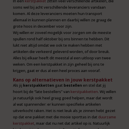
In een
kerstpakket
zitten veel verschillende artikelen, die
soms wel bij acht verschillende leveranciers vandaan
komen. Al deze leveranciers moeten hun transport
allemaal in kunnen plannen en daarbij willen ze graag de
grote hoos in december voor zijn.
Wij willen er zoveel mogelijk voor zorgen om de meeste
spullen rond half oktober bij ons binnen te hebben. Dit
lukt niet altijd omdat we ook te maken hebben met
artikelen die verkeerd geleverd worden, of door breuk.
Alles bij elkaar heeft dit meestal al een uitloop van twee
weken. Om een kerstpakket in zijn geheel bij ons te
krijgen, gaat er dus al een heel proces aan vooraf.
Kans op alternatieven in jouw kerstpakket
Als jij
kerstpakketten
gaat
bestellen
en stel dat jij
hoort bij de “late bestellers” van
kerstpakketten
. Wij willen
je natuurlijk ook heel graag goed helpen, maar dat wordt
al wat spannender: er kunnen specifieke artikelen
uitverkocht raken. Het is niet leuk als je zinnen hebt gezet
op dat ene pakket met die mooie sporttas in dat
duurzame
kerstpakket
, maar dat nu net dat artikel op is. Natuurlijk